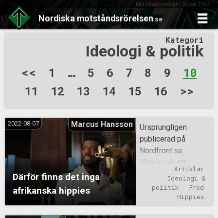
Motståndsrörelsen - Sedan 1997
Nordiska
motståndsrörelsen
.se
Skip
Kategori
to
Ideologi & politik
content
Sidnumrering
<<
1
…
5
6
7
8
9
10
för
11
12
13
14
15
16
>>
inlägg
2022-08-07
Marcus Hansson
Ursprungligen
publicerad på
Nordfront.se.
Hippies är ett
Artiklar
väldigt
Därför finns det inga
Ideologi & 
västerländskt
politik
Fred
afrikanska hippies
fenomen, som
Hippies
endast kunnat