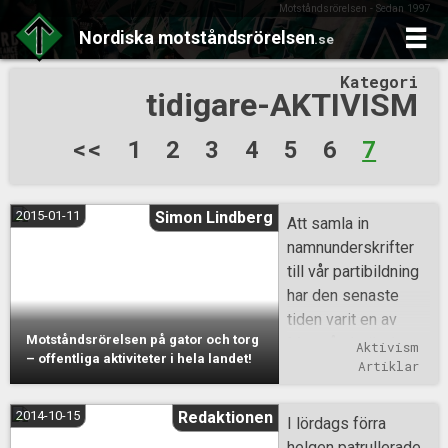
Motståndsrörelsen - Sedan 1997
Nordiska
motståndsrörelsen
.se
Skip
Kategori
to
tidigare-AKTIVISM
content
Sidnumrering
<<
1
2
3
4
5
6
7
för
inlägg
2015-01-11
Simon Lindberg
Att samla in
namnunderskrifter
till vår partibildning
har den senaste
tiden varit en av
Motståndsrörelsen på gator och torg
Motståndsrörelsens
Aktivism
– offentliga aktiviteter i hela landet!
mer prioriterade
Artiklar
arbetsuppgifter. Det
bästa sättet att
2014-10-15
Redaktionen
I lördags förra
lyckas med denna
helgen patrullerade