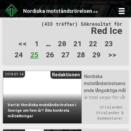
Motståndsrörelsen - Sedan 1997
Nordiska
motståndsrörelsen
.se
Skip
(433 träffar) Sökresultat för
to
Red Ice
content
Sidnumrering
<<
1
…
20
21
22
23
för
24
25
26
27
28
29
>>
inlägg
2019-01-14
Redaktionen
Nordiska
motståndsrörelsens
enda långsiktiga mål
är total seger för vår
sak. Ett ersättande
Vart är Nordiska motståndsrörelsen i
Uttalanden
Sverige om fem år? Åtta konkreta
av den nuvarande
Uttalanden & 
målsättningar
världsordningen
Kommentarer
som hotar att utrota