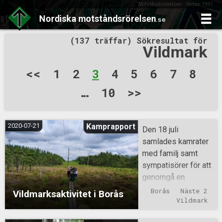
Motståndsrörelsen - Sedan 1997
Nordiska
motståndsrörelsen
.se
Skip
(137 träffar) Sökresultat för
to
Vildmark
content
Sidnumrering
<<
1
2
3
4
5
6
7
8
för
…
10
>>
inlägg
2020-07-21
Kamprapport
Den 18 juli
samlades kamrater
med familj samt
sympatisörer för att
genomgå en
introduktionskurs i
Borås
Näste 2
Vildmarksaktivitet i Borås
vildmark –
Vildmark
anpassad för de