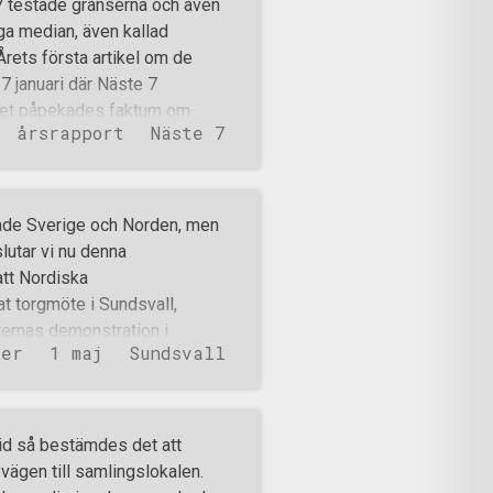
 testade gränserna och även
dsrörelsen. Ansök nu!
ga median, även kallad
ets första artikel om de
 januari där Näste 7
 det påpekades faktum om
årsrapport
Näste 7
Detta ledde till att Rebecca Staf
 nazister ser ut som vanliga
mera till att aktivisten Oscar
 tankar om Jönköpings-Postens
 både Sverige och Norden, men
sen? Det blev sedan lugnt ett tag
lutar vi nu denna
 där de påstod att Jönköping
att Nordiska
e till att Jönköpings-Posten,
t torgmöte i Sundsvall,
artiklar på samm
ernas demonstration i
ter
1 maj
Sundsvall
 Växjö och Stockholm samt
 övriga Norden. Håll utkik på
ar om Motståndsrörelsens 1
tivistpodden Mer än ord som
tid så bestämdes det att
aj 2023. 16:45: Affischer har
vägen till samlingslokalen.
cus Hansson blir bortförd. Det