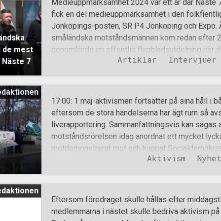
Medieuppmärksamhet 2024 var ett år där Näste 7
Aktivera dig och anslut dig till Nordiska motstån
fick en del medieuppmärksamhet i den folkfientli
Jönköpings-posten, SR P4 Jönköping och Expo. År
ändska
småländska motståndsmännen kom redan efter 27
d de mest
genomförde en offentlig flygbladsutdelning där
Artiklar
Intervjuer
 Näste 7
”Förintelsen” som man inte fick lära sig i skolan. 
och Terese Karlsson skrev en snyftartikel om hur
människor och delar ut flygblad. Detta ledde seder
edaktionen
Lagerqvist skrev en artikel där han delade sina
17:00: 1 maj-aktivismen fortsätter på sina håll i
artikel med rubriken Börjar folk tvivla på förintel
eftersom de stora händelserna har ägt rum så avs
fram till mars då Expo publicerade sin årsrapport
liverapportering. Sammanfattningsvis kan sägas 
har blivit nazisternas starkaste fäste, vilket ledd
motståndsrörelsen idag anordnat ett mycket lycka
SVT och SR P4 Jönköping släppte sammanlagt 8 
motdemonstrerat mot och kuppat Socialdemokrat
Aktivism
Nyhe
Trollhättan, infiltrerat Socialdemokraternas tåg i
bedrivit annan 1 maj-aktivism i såväl Sverige som
motståndsrörelsen.se i dagarna för uppdatering
edaktionen
maj-aktivism. Imorgon ikväll kan du lyssna på ak
Eftersom föredraget skulle hållas efter middags
kommer avhandla Nordiska motståndsrörelsens 1 m
medlemmarna i nästet skulle bedriva aktivism på 
satts upp i Alvesta. 16:30: Filmklipp från när Mar