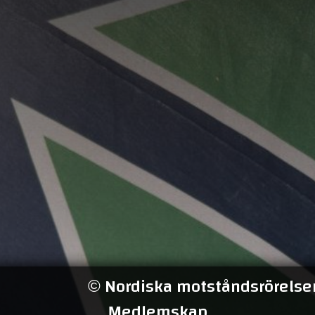
Nordiska motståndsrörelsen
©
Medlemskap