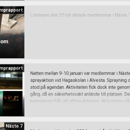
mprapport
Lördagen den 20 juli delade medlemmar i Näste 7 
s om
mprapport
Natten mellan 9-10 januari var medlemmar i Näst
sprayaktion vid Hagaskolan i Alvesta. Sprayning 
stod på agendan. Aktiviteten fick dock inte gen
gång, då en säkerhetsvakt anlände till platsen. De
kamraterna från att utföra aktionen. Aktiviteten 
också problemen som massinvandringen skapar i v
att vårt folks välmående och intressen åsidosätts
kunna överleva och ha ett fritt och enat Norden i
Näste 7
Se till att du också blir organiserad så du kan va