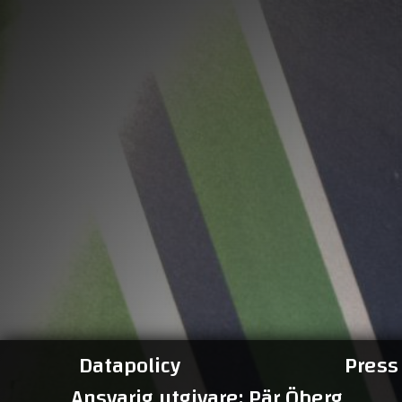
Datapolicy
Press
Ansvarig utgivare: Pär Öberg