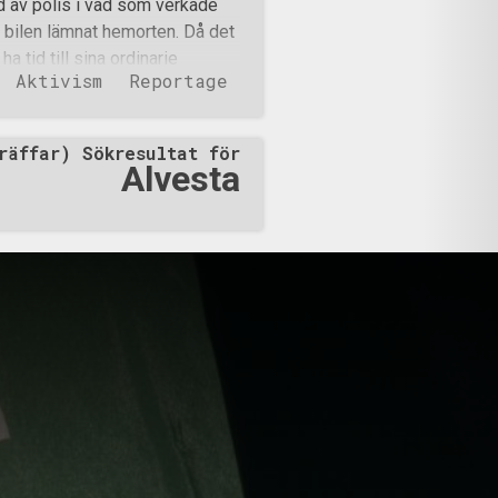
 av polis i vad som verkade
åderar åt bortförandet eller
tt bilen lämnat hemorten. Då det
10: Aktivismen fortsätter i
ha tid till sina ordinarie
Aktivism
Reportage
 märkligt att en kontroll satts
var det bara undantaget som
 ordinarie förordnande för
räffar) Sökresultat för
tt flertal kamrater och det
Alvesta
samhället, samtidigt sattes det
tsatte för att möta upp fler
ade, gruppchefen beskriver här
m skulle h