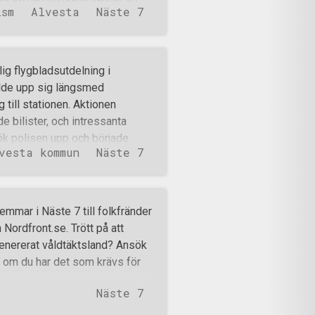
ism
Alvesta
Näste 7
kla argument som att denne
ige faktiskt tillhör
Motståndsmännen fick även
 lärare som vägrade ta emot
ig flygbladsutdelning i
å om grundskolan. Läraren
llde upp sig längsmed
kets indoktrinering, vilket hon
 till stationen. Aktionen
k för tragedin till Sveriges
 bilister, och intressanta
g upp, vilket gjorde a
ök polisen upp och började
vesta kommun
Näste 7
nte fick några svar på sina
 gav de snart upp. Istället för
ladsutdelningen pågick så
t polisiärt arbete, då de
mmar i Näste 7 till folkfränder
rande bilister, och dirigerade
Nordfront.se. Trött på att
ck se motståndsmän och
egenererat våldtäktsland? Ansök
m det en bil med två stycken
å om du har det som krävs för
så fick de motorstopp mitt på
Näste 7