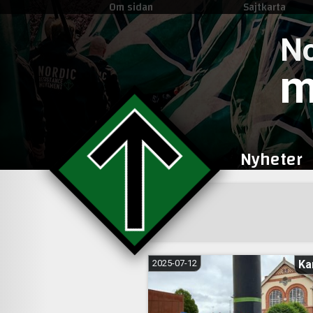
Om sidan
Sajtkarta
No
m
Nyheter
2025-07-12
Ka