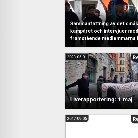
Sammanfattning av det smål
kampåret och intervjuer me
framstående medlemmarna i
2023-05-01
R
Liverapportering: 1 maj
2017-09-05
R