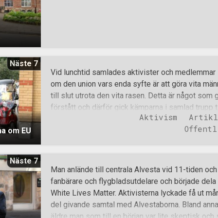
Näste 7
Vid lunchtid samlades aktivister och medlemmar i
om den union vars enda syfte är att göra vita männi
till slut utrota den vita rasen. Detta är något so
förstått och därför gick kämparna i samlad trupp ti
Aktivism
Artikl
sig därvid och började dela ut flygblad. Alvestabo
Offentl
na om EU
uppstod en del samtal mellan motståndsmännen oc
med en man med en Nato-tröja tog emot ett flyg
mot nationalsocialisterna. Efter fler samtal gen
Näste 7
utdelade, började det glesna upp med folk och an
Man anlände till centrala Alvesta vid 11-tiden oc
det var dags att påbörja dagens andra segment. K
fanbärare och flygbladsutdelare och började dela
ett närliggande bostadsområde och började dela u
White Lives Matter. Aktivisterna lyckade få ut må
klistermärken. Ett gemytligt segment av aktivite
del givande samtal med Alvestaborna. Bland anna
möjlighet att socialisera och njuta av det vackra s
äldre man som till en början var lite skeptisk och