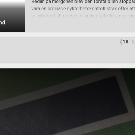
Redan på morgonen blev den första bilen stoppad
är oklart om den socialdemokratiska publiken appl
vara en ordinarie nykterhetskontroll strax efter a
det socialdemokratiska budskapet på plakatet. 16:
är vida känt att polisen i vanliga fall inte anser sig 
både Stockholm
and
uppgifter gällande trafikövervakning, så syntes det
upp så tidigt på morgonen. Men förhoppningsvis 
bekräftar regeln och polismyndigheten skötte sitt
(10 t
ovanlighetens skull. I Vimmerby sammanstrålade e
delades ut flygblad till ett större antal hushåll i 
upp klistermärken i de centrala delarna. Färden for
medlemmar och sympatisörer när följande inträff
händelserna med egna ord: Inför IT-föredraget so