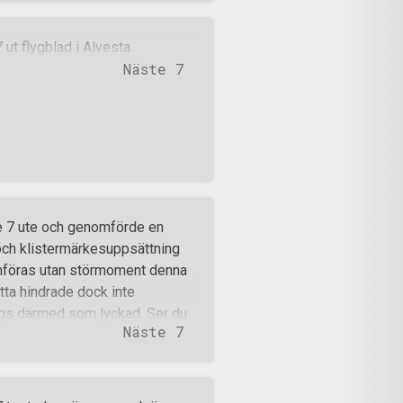
ut flygblad i Alvesta.
Näste 7
e 7 ute och genomförde en
och klistermärkesuppsättning
omföras utan störmoment denna
tta hindrade dock inte
sågs därmed som lyckad. Ser du
Näste 7
årt samhälle? Är du trött på
, gång på gång? För att vi ska
 framtiden, så måste vi kämpa!
ra med och skapa historia.