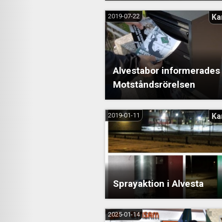
2019-07-22
Ka
Alvestabor informerade
Motståndsrörelsen
2019-01-11
Ka
Sprayaktion i Alvesta
2025-01-14