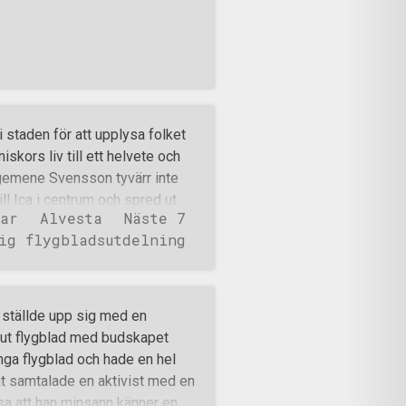
 staden för att upplysa folket
skors liv till ett helvete och
m gemene Svensson tyvärr inte
ll Ica i centrum och spred ut
ar
Alvesta
Näste 7
rna var väldigt nyfikna och det
ig flygbladsutdelning
h förbipasserande, till och
blad och gjorde en tumme upp
omförda och många blad
svarig på plats bestämde att
h ställde upp sig med en
ämparna begav sig vidare till
 ut flygblad med budskapet
t flygblad och sätta upp
nga flygblad och hade en hel
ten där kamraterna även hade
t samtalade en aktivist med en
o
 sa att han minsann känner en