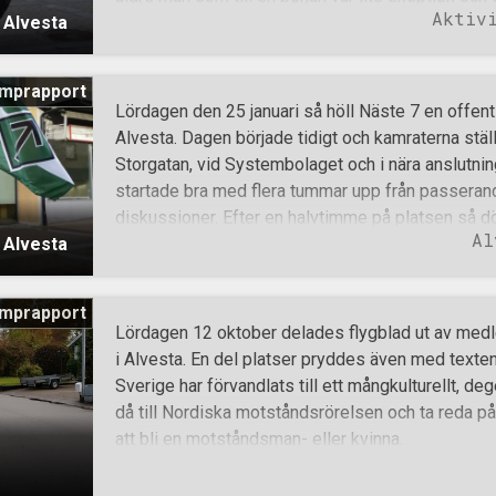
Aktiv
i Alvesta
somalier som är duktig på sitt jobb. Med lite en
somalier behövs mer hemma i Somalia, och att Sver
svenskarna, kunde man snabbt nå samförstånd. 
mprapport
utstå mindre trevliga samtal, bland annat med en
Lördagen den 25 januari så höll Näste 7 en offentl
flygblad och uppmanade flygbladsutdelaren att g
Alvesta. Dagen började tidigt och kamraterna stä
uppmanades att börja lära sig även utanför Skolver
Storgatan, vid Systembolaget och i nära anslutning
avfärdade med arrogant auktoritetstrogenhet typis
startade bra med flera tummar upp från passerande
lärarkår. För ovanlighetens skull dök polisen aldri
diskussioner. Efter en halvtimme på platsen så d
Al
i Alvesta
ställa frågor till några av kamraterna, men då de i
frågor eller lyckades hitta en ansvarig på plats så
att stå och rulla tummarna under tiden som flygb
mprapport
började polisen för ovanlighetens skull ägna sig å
Lördagen 12 oktober delades flygblad ut av medle
utförde körkorts- och nykterhetskontroll på passe
i Alvesta. En del platser pryddes även med texten 
om bilar så de fick passera Storgatan, där de fi
Sverige har förvandlats till ett mångkulturellt, d
tyrrunefanan som svajade i vinden. Tillslut så ko
då till Nordiska motståndsrörelsen och ta reda p
rasfrämlingar i, då de fick se polisen på platsen 
att bli en motståndsman- eller kvinna.
vägen oc