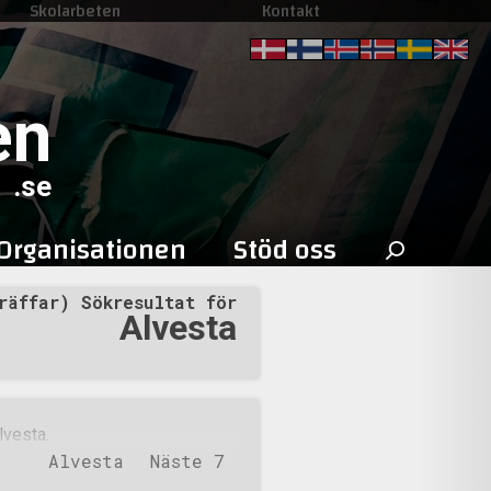
Skolarbeten
Kontakt
en
.se
Sök
Organisationen
Stöd oss
efter:
räffar) Sökresultat för
Alvesta
lvesta.
Alvesta
Näste 7