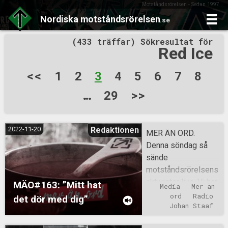
Motståndsrörelsen - Sedan 1997
Nordiska
motståndsrörelsen
.se
Skip
(433 träffar) Sökresultat för
to
Red Ice
content
Sidnumrering
<<
1
2
3
4
5
6
7
8
för
…
29
>>
inlägg
2022-11-20
Redaktionen
MER ÄN ORD.
Denna söndag så
sände
motståndsrörelsens
aktivister live. Vi har
MÄO#163: ”Mitt hat
Media
Mer än 
funderat på att bjuda
ord
Radio
det dör med dig”
in Jacob Vullum,
Johan Staaf
men det är inte helt