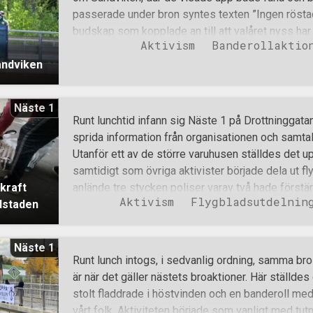
passerade under bron syntes texten ”Ingen röstade
budskap som kopplade an till att valåret nyss ha
Aktivism
Banderollaktio
aktionen var att uppmärksamma att det parlament
andviken
komplicerat och mindre rättvist än vad folk i allmä
att medier, banker och andra samhällsinstitution
intressen och utländska krafter, och att denna påve
Näste 1
medborgarna väljer att rösta. När aktiviteten hade
Runt lunchtid infann sig Näste 1 på Drottninggatan
packade man ihop. Ett antal ur gruppen hade dock
sprida information från organisationen och samtal
istället vidare in mot Sandviken, där de fortsatte
Utanför ett av de större varuhusen ställdes det 
Avslutningsvis begav sig samtliga hem till en kam
samtidigt som övriga aktivister började dela ut fl
det grillades kött av flera olika slag, satt man up
skraft
anlände tre stycken poliser varav två hade först
Aktivism
Flygbladsutdelnin
udstaden
risken för terrorattentat i julhandeln. Dessa terr
prioritera viktigare saker, likt att stå och glo på
med, såväl Stockholms inhemska befolkning, som 
Näste 1
främlingar. Allt förflöt lugnt tills en person utan
Runt lunch intogs, i sedvanlig ordning, samma br
kunde slänga ur sig diverse spydigheter och spo
är när det gäller nästets broaktioner. Här ställd
en mildare tillrättavisning avlägsnade sig individen
stolt fladdrade i höstvinden och en banderoll med
polisen tyckte sig behöva vara fler till antalet varp
vårt folk. Aktiviteten började som vanligt med tutn