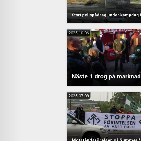
Stort polispådrag under kampdag i
2025-10-06
Näste 1 drog på marknad
2025-07-08
Motståndsrörelsen på Summer 