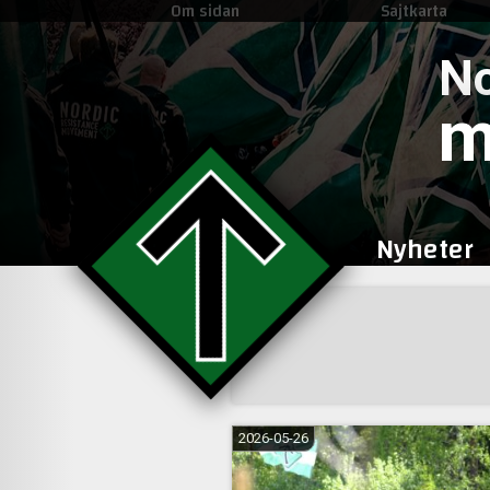
Om sidan
Sajtkarta
No
m
Nyheter
Sidnumrering
för
inlägg
2026-05-26