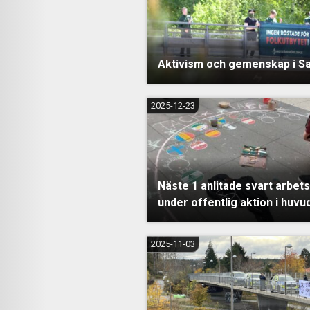
Aktivism och gemenskap i S
2025-12-23
Näste 1 anlitade svart arbet
under offentlig aktion i huv
2025-11-03