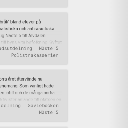
vilket man fick ordentligt med
 bytte ägare intill ett
rde sannerligen sitt när det
bråk’ bland elever på
nan raggarbil dök dock upp
nalistiska och antirasistiska
ka slag och viftandes med
ig Näste 5 till Älvdalen
ningar genom rutorna. Ett bra
ill byns vita befolkning. Syftet
 MC-p
adsutdelning
Näste 5
hamnat i och att belysa varför
Polistrakasserier
erar och gör motstånd mot
det såg ut när organisationen
ls flygblad delades ut, med ett
n, Socialtjänsten och Polisen
örra året återvände nu
 en hemsk händelse i
venemang. Som vanligt hade
Mora Tidning en artikel som
en intill och de många andra
m. Förutom att
ktivister anlände till platsen en
rntvättade&#
tdelning
Gävlebocken
sätt kunna sprida
Näste 5
a fanor och flertalet
g och interagera med
var Motståndsrörelsen på