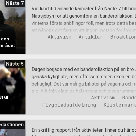
Näste 7
plats. Organisationens banderoller hölls väl synl
Vid lunchtid anlände kamrater från Näste 7 till br
anlände och när besökarna rörde sig till och från
Nässjöbyn för att genomföra en banderollaktion. 
budskap väckte stor uppmärksamhet och blev flit
vinterns första snöflingor föll, men trots detta 
av publiken. Flygbladsutdelarna socialiserade o
att påpeka det faktum att Ingen röstade för folkutb
passerade, allt från nyfikna ungdomar och frågvis
Aktivism
Artiklar
Broaktio
dagen. Kamraterna blev bemötta på ett övervägand
ö och
trevli
som passerade under bron och av de som körde 
området
De bemöttes med diverse hälsningar, alltifrån vinkn
högerarm med öppen hand. En stund senare dök pol
Näste 5
vanliga frågor och åkte sedan vidare till den p
Dagen började med en banderollaktion på en bro s
hade parkerat vid och fotograferade deras bilar. 
ganska kyligt ute, men eftersom solen sken en br
fotograferade de alla bilar som stod parkerade dä
behagligt. Det var många bilister på vägarna och r
slumpmässig människas bil. Motståndsmännen stod
sig. Allt från olagliga hälsningar och glada tummar
erar
rullade ihop och gick tillbaka till bilarna och åkte
Aktivism
Band
uppmärksammades av aktivisterna på plats. Budsk
Flygbladsutdelning
Klistermär
med texten ”Stoppa folkutbytet” samt två fanor hö
aktionen. Efter ett tag förflyttades aktiviteten ti
skola i Borlänge. Förra veckan avslöjade organi
edaktionen
på skolan hade sexchattat med ett antal fiktiva ba
En skriftlig rapport från aktiviteten finner du här oc
möte med en fiktiv 16-årig flicka. Under konvers