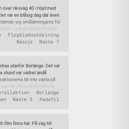
iga både när folkmassan
on över riksväg 40 i höjd med
 scenen. Aktivisterna och deras
Det var en blåsig dag där även
igt fotograferade och omtalade
bestämde sig smålänningarna för
avbrutet med de människor som
ytet – vilket var parollen för
a pensionärer – till mindre
n
Flygbladsutdelning
e positivt sätt, både från de
Nässjö
Näste 7
på bron som kämparna stod på.
ingar till en utsträckt
is upp för att ställa sina
arkering som motståndsmännen
trax utanför Borlänge. Det var
Inte nog med det så
a stund var vädret ändå
r. Polis som fotograferar
eaktionerna lät inte vänta på
 kvar en stund till innan de
 upp till olika vredesuttryck
erollaktion
Borlänge
apet var enkelt: en banderoll
ken
Näste 5
Pedofil
lls upp av deltagarna i
ll området kring Kvarnsvedens
sationen Dumpen att en pedagog
rn och försökt arrangera ett
h film finns här. På väg till
ationens gång framkom det att