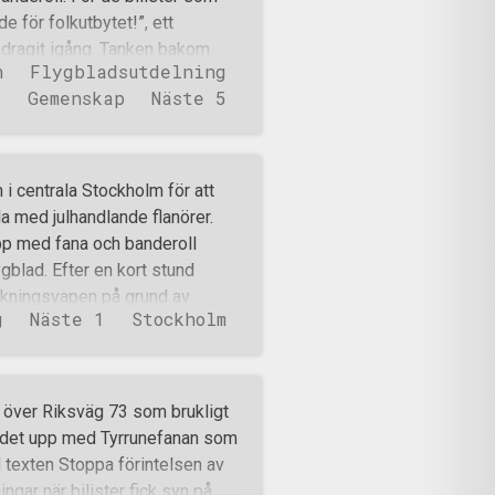
 för folkutbytet!”, ett
r dragit igång. Tanken bakom
n
Flygbladsutdelning
ariska systemet är mer
Gemenskap
Näste 5
nhet tror. Aktivisterna menar
er styrs av ekonomiska
rkan i sin tur styr hur
 hållit på i någon timme
 i centrala Stockholm för att
 energin på topp och rörde sig
a med julhandlande flanörer.
 med en del basaktivism.
upp med fana och banderoll
rat för att umgås. Förutom att
ygblad. Efter en kort stund
pe till småtimm
ärkningsvapen på grund av
g
Näste 1
Stockholm
orbekämpare fick snabbt
 frihetskämpar som förde samtal
turister och etniska
 konsekvenstänk trodde att han
o över Riksväg 73 som brukligt
tta på en motståndsman. Efter
es det upp med Tyrrunefanan som
. Denna lilla incident gjorde att
 texten Stoppa förintelsen av
å ytterligare tre patruller
ingar när bilister fick syn på