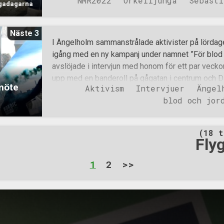
NMR2022
Örkelljunga
Sebasti
kommunen och de var givetvis på plats under hel
ngadagarna
fredagsmorgonen sammanstrålade aktivister och 
upp ett valtält. Motståndsrörelsen hade förannon
Näste 3
för att hålla torgmöten för att locka ännu fler int
I Ängelholm sammanstrålade aktivister på lördagen
polisen godkänt. Eftersom att Örkelljungadagarn
igång med en ny kampanj under namnet ”För blod
kommunen godkänna ansökan. Kommunen avslog
avslöjade i intervjun med honom för ett par veckor
menade på att Motståndsrörelsen inte var välko
upp med en banderoll på gågatan i centrum och Dan
gmöte
därmed gäller inte heller fri åsiktsyttring. Intre
Aktivism
Intervjuer
Ängel
Människan är inte herre över naturen, människan ä
hindrade självklart inte Mo
blod och jor
är lika bunden till och underställd naturens lagar 
kan inte bara sugas ut. Förr eller senare kommer d
våra jordar är utarmade, skogen död och havet töm
(18 t
leva av? Kapitalismen måste krossas!Rovdriften
Fly
se oss själva som en del av naturen!Delar av tale
temat delades ut till förbipasserande. Efter att m
1
2
>>
och spridit Nordiska motståndsrörelsens natur- 
ställde aktivis