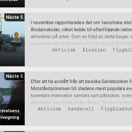
folkutbytet” var en central del i dagens aktivism, 
gehör för från raggarna. Flygblad och klistermärken
Näste 5
övergångsställe bredvid rondellen, men vädret gjo
I november rapporterades det om ’rasistiska stor
kommer till deltagande i evenemanget. En och an
Älvdalsskolan, vilket ledde till efterföljande natio
som tidigare år, spelandes nationell musik av oli
aktiviteter på orten. Som en följd av detta begav s
högerarmarna, eller bara tummar upp och lyckönsk
onsdagen den 4 december för att dela ut flygblad t
tag efter att aktiviteten påbörjats dök en ensam
Aktivism
Älvdalen
Flygbl
var att informera om den situation deras barn har 
det är positivt att ortens svenska ungdomar reag
mångkulturens konsekvenser. Ett exempel på hur 
’slog till’ i Älvdalen den 4 december. Att hundrata
Näste 5
budskap som gick emot den berättelse som skola
Efter att ha avstått från att besöka Gävlebocken f
förde fram i kommunen, ansågs naturligtvis vara
Motståndsrörelsen till stadens mest populära e
fiendemedias ögon. Den 6 december publicerade 
tusentals människor samlats runt julbocken, scen
fördömde denna nationalsocialistiska basaktivis
aktiviteter som hölls under dagen. Ett stort antal a
Motståndsrörelsens aktivister benämns som ’hjä
Aktivism
banderoll
Flygbladsu
stund före evenemangets början för att på bästa 
srörelsens
organisationens budskap. Med två banderoller, fler
invigning
flygbladsutdelare kunde aktivisterna sprida ut si
invigningens besökare. Under hela evenemanget 