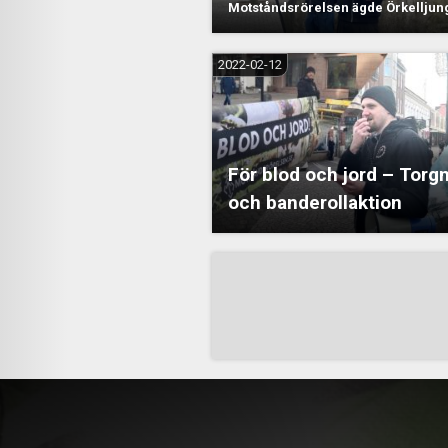
Motståndsrörelsen ägde Örkellju
2022-02-12
För blod och jord – Tor
och banderollaktion
Sidnumrering
för
inlägg