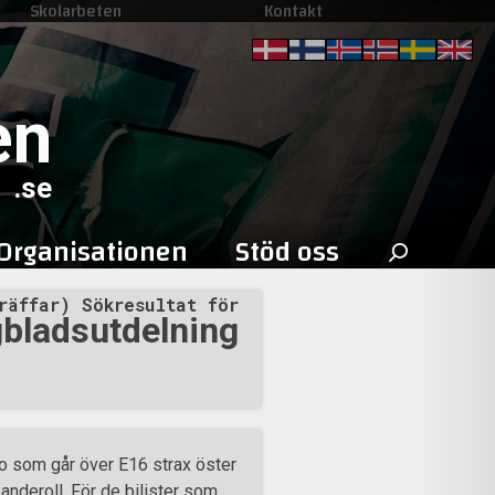
Skolarbeten
Kontakt
en
.se
Sök
Organisationen
Stöd oss
efter:
räffar) Sökresultat för
gbladsutdelning
ro som går över E16 strax öster
nderoll. För de bilister som