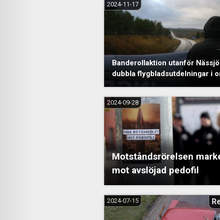
2024-11-17
Banderollaktion utanför Nässj
dubbla flygbladsutdelningar i 
2024-09-28
Motståndsrörelsen mark
mot avslöjad pedofil
2024-07-15
R