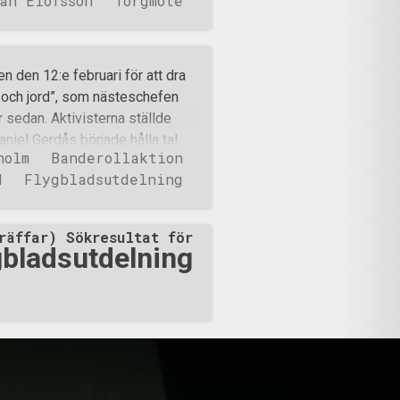
an Elofsson
Torgmöte
gens aktioner. På
började genast med att sätta
serat och ansökt om tillstånd
resserade åskådare, vilket
 den 12:e februari för att dra
a pågick behövde även
 och jord”, som nästeschefen
 dock ansökan samma dag och
 sedan. Aktivisterna ställde
mna någonstans i byn och
iel Gerdås började hålla tal.
sserade förbipasserande. Detta
holm
Banderollaktion
r en del av naturen. Människan
d
Flygbladsutdelning
som allt annat levande. Naturen
en att slå tillbaka mot oss. När
t på allt levande, vad ska vi då
räffar) Sökresultat för
 måste upphöra och vi måste
gbladsutdelning
t. Specialframtagna flygblad på
an intagit centrala Ängelholm
och miljövänliga budskap