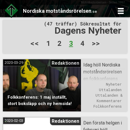
Motståndsrörelsen - Sedan 1997
Nordiska
motståndsrörelsen
.se
Skip
(47 träffar) Sökresultat för
to
Dagens Nyheter
content
Sidnumrering
<<
1
2
3
4
>>
för
inlägg
2020-03-29
Redaktionen
Idag höll Nordiska
motståndsrörelsen
en folkkonferens
Nyheter
där tre viktiga
Uttalanden
nyheter
Uttalanden & 
Folkkonferens: 1 maj inställt,
meddelades: Den
Kommentarer
stort boksläpp och ny hemsida!
planerade 1 maj-
Folkkonferens
demonstrationen i
Uppsala har ställts
2020-02-03
Redaktionen
Den första helgen i
in med anledning av
februari höll