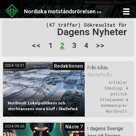
Motståndsrörelsen - Sedan 1997
Nordiska
motståndsrörelsen
.se
Skip
(47 träffar) Sökresultat för
to
Dagens Nyheter
content
Sidnumrering
<<
1
2
3
4
>>
för
inlägg
2024-10-31
Redaktionen
Från både
Skellefteås
lokalpolitiker och
Artiklar
Ideologi & 
lokaltidningen
politik
Norran har Northvolt
Uttalanden & 
Northvolt: Lokalpolitikens och
sålts in hårt som en
Kommentarer
storfinansens stora bluff i Skellefteå
”framtidssatsning”
Northvolt
som ska ge
”långsiktiga
2024-09-26
Näste 7
I dagens Sverige
ekonomiska
äger ett företag,