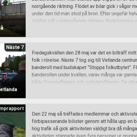
norrgående riktning. Flödet av bilar gick i vågor
under den tid man stod på bron. Efter ungefär halv
istället stå i södergående riktning. Reaktionerna 
eå
negativa men överlag mest positiva. Inga meni
närma sig eller konfrontera varken aktivister ell
syntes till denna soliga sommardag. Efter närm
Näste 7
för att åka till månadsmötet som skulle hållas str
Fredagskvällen den 28 maj var det en bilträff mit
Ytterligare en lyckad dag i Tyrrunans tecken i Näs
folk i rörelse. Näste 7 tog sig till Vetlanda cent
banderoll med budskapet ”Stoppa folkutbytet”. Fl
banderollen under kvällen, varav många var gaml
både Sverigeflaggor och sydstatsflaggor. De allra
Vetlanda
positivt på banderollen och mötte motståndsmän
till segerhälsingar och entusiastiskt utropande a
nationell musik på högsta volym när de körde för
mprapport
kom fram för att prata med och ställa frågor till
Den 22 maj så träffades medlemmar och aktivister 
Sverigevänner som var trötta på mångkulturen 
förbipasserande bilister genom att hålla upp en 
mycket av Motståndsrörelsens politik, men som 
hög trafik så gick aktiviteten väldigt bra då många
över allt från hur orättvist det är att illegala utlänn
aktiviteten stannade även fyra personer ur gruppe