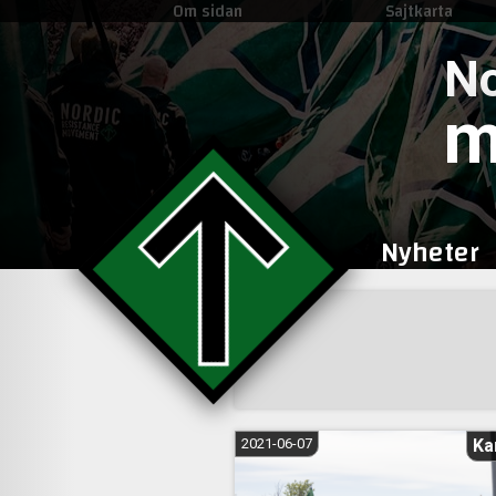
Om sidan
Sajtkarta
No
m
Nyheter
Sidnumrering
för
inlägg
2021-06-07
Ka