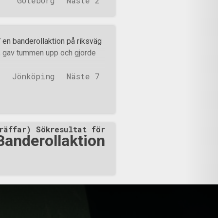
Göteborg
Näste 2
n banderollaktion på riksväg
tt, gav tummen upp och gjorde
Jönköping
Näste 7
räffar) Sökresultat för
Banderollaktion