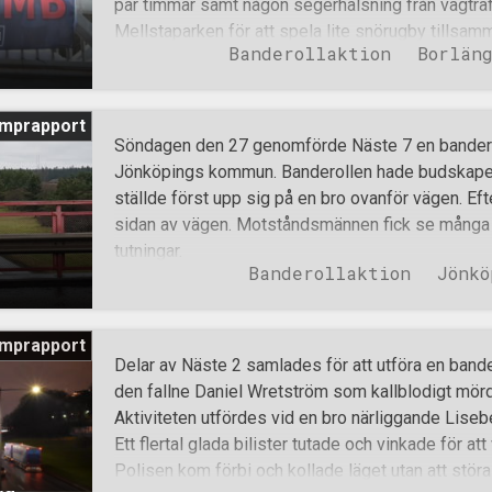
par timmar samt någon segerhälsning från vägtra
Mellstaparken för att spela lite snörugby tillsam
i
Banderollaktion
Borlän
mprapport
Söndagen den 27 genomförde Näste 7 en banderol
Jönköpings kommun. Banderollen hade budskapet
ställde först upp sig på en bro ovanför vägen. Efte
sidan av vägen. Motståndsmännen fick se många
tutningar.
Banderollaktion
Jönkö
mprapport
Delar av Näste 2 samlades för att utföra en band
den fallne Daniel Wretström som kallblodigt mörd
Aktiviteten utfördes vid en bro närliggande Lise
Ett flertal glada bilister tutade och vinkade för a
Polisen kom förbi och kollade läget utan att störa