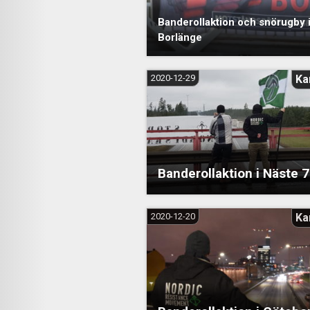
Banderollaktion och snörugby 
Borlänge
2020-12-29
Ka
Banderollaktion i Näste 7
2020-12-20
Ka