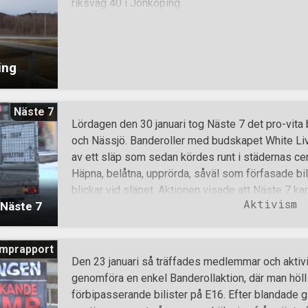
riksväg 40 i Jönköping.
När alla punkter på dagsagendan var avklarade p
Motståndsrörelsens äldsta veteran Vera Oredsson
Hoch soll sie leben – en födelsedagsvisa
ing
Näste 7
Lördagen den 30 januari tog Näste 7 det pro-vita b
och Nässjö. Banderoller med budskapet White Li
av ett släp som sedan kördes runt i städernas c
Häpna, belåtna, upprörda, såväl som förfasade bil
blickar vid släpet. Aktionen visade att Näste 7 k
Aktivism
 Näste 7
i tider av förbud och restriktioner på mötesfrihete
mprapport
Den 23 januari så träffades medlemmar och aktivis
genomföra en enkel Banderollaktion, där man höl
förbipasserande bilister på E16. Efter blandade gl