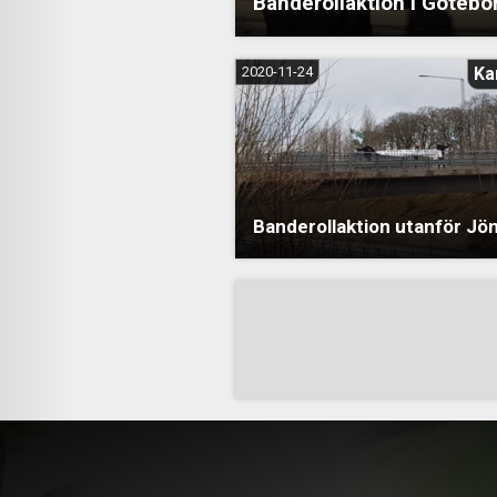
Banderollaktion i Götebo
2020-11-24
Ka
Banderollaktion utanför Jö
Sidnumrering
för
inlägg