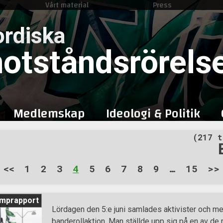
Vårt material
Press
Skip
to
rdiska
content
otståndsrörels
Medlemskap
Ideologi & Politik
(217 t
<<
1
2
3
4
5
6
7
8
9
…
15
>>
mprapport
Lördagen den 5:e juni samlades aktivister och me
banderollaktion. Man ställde upp sig på en av de 