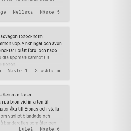
nge
Mellsta
Näste 5
näsvägen i Stockholm.
mmen upp, vinkningar och även
nektar i blått förbi och hade
re dra uppmärksamhet till
aktionen.
n
Näste 1
Stockholm
medlemmar för en
 på bron vid infarten till
ter åka till Ersnäs och ställa
 som vanligt blandade och
på banderollen som återigen
Luleå
Näste 6
ensa den svenska naturen från