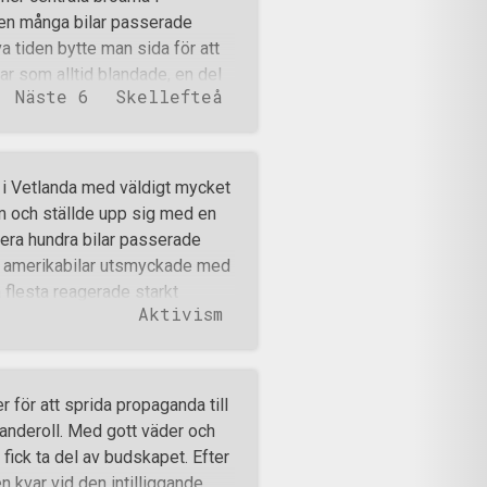
 men många bilar passerade
a tiden bytte man sida för att
var som alltid blandade, en del
Näste 6
Skellefteå
ngsmotståndare vågade dock
er medlemmar och inga poliser
are en timme packade man ihop
ax utanför Skellefteå.
t i Vetlanda med väldigt mycket
te 6!
rum och ställde upp sig med en
era hundra bilar passerade
a amerikabilar utsmyckade med
 flesta reagerade starkt
Aktivism
nen med allt från tummar upp
v stöd, och en del spelade
bi. Många nyfikna människor
 motståndsmännen. De flesta var
för att sprida propaganda till
och som sympatiserade med
banderoll. Med gott väder och
för det mesta beklagade sig
 fick ta del av budskapet. Efter
ingar har gratis tandvård till att
n kvar vid den intilliggande