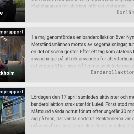
invandrare får gå före i bostadsköerna. Akt
Mellstaparken för att träna inför aktivisttestet.
Borlä
ge
mprapport
1:a maj genomfördes en banderollaktion över Ny
Motståndsmännen möttes av segerhälsningar, tu
en del obscena gester. Efter ett tag kom statens k
invändningar på att rök användes för att ytterliga
aktiviteten. Efter cirka två timmar avslutade man 
Banderollaktio
ockholm
mprapport
Lördagen den 17 april samlades aktivister och 
banderollaktion strax utanför Luleå. Först stod man
Måttsund vända norrut för att efter ungefär 30 minu
sig på bron, där vända söderut. Reaktionerna var
många nyfikna, unga som äldre, läste budskapet 
var ”Älska ditt folk!”. Man passade även på att r