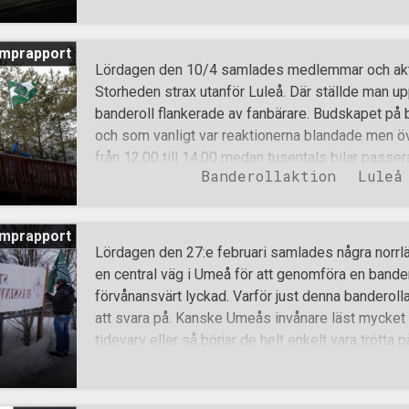
flaskor och vänsterextremt skräp som dessa likgi
sig. Fler aktiviteter är redan inplanerade av och 
mprapport
Lördagen den 10/4 samlades medlemmar och akt
Storheden strax utanför Luleå. Där ställde man u
banderoll flankerade av fanbärare. Budskapet på b
och som vanligt var reaktionerna blandade men öv
från 12.00 till 14.00 medan tusentals bilar passe
Banderollaktion
Luleå
Efter drygt halva tiden dök systemets blåklädda 
och dumma frågor medan de väntade på svar från
ingripa och upplösa banderollaktionen eller inte. 
mprapport
eftersom ingenting olagligt skedde från aktivister
Lördagen den 27:e februari samlades några norrl
ett gemensamt månadsmöte med god mat och ge
en central väg i Umeå för att genomföra en bande
Norrbotten!
förvånansvärt lyckad. Varför just denna banderolla
att svara på. Kanske Umeås invånare läst mycket
tidevarv eller så börjar de helt enkelt vara trötta 
förs i vårt land. Hur det än ligger till med anledni
visar i alla fall över 50 glada vinkningar och tu
reaktioner att Norrland blivit lite vitare den senast