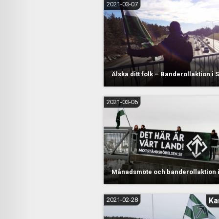
2021-03-07
Älska ditt folk – Banderollaktion i
2021-03-06
Månadsmöte och banderollaktion i
2021-02-28
Ka