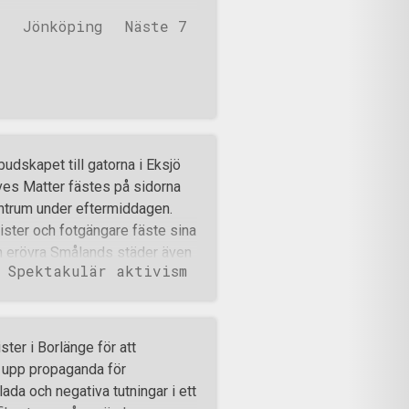
assade man på att ringa
Jönköping
Näste 7
, som fyllde 93, och sjöng
udskapet till gatorna i Eksjö
ves Matter fästes på sidorna
entrum under eftermiddagen.
ister och fotgängare fäste sina
an erövra Smålands städer även
Spektakulär aktivism
n.
ter i Borlänge för att
l upp propaganda för
ada och negativa tutningar i ett