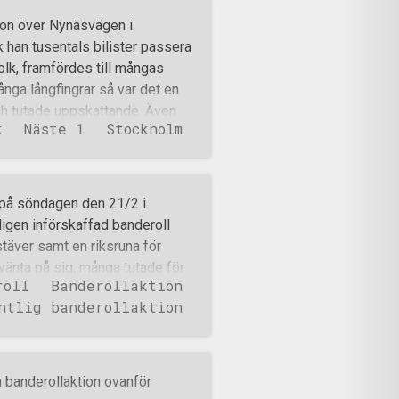
ion över Nynäsvägen i
 han tusentals bilister passera
olk, framfördes till mångas
ånga långfingrar så var det en
ch tutade uppskattande. Även
k
Näste 1
Stockholm
s av förbipasserande och en
ägs in i aktionen anlände
ade sig att de denna dag inte
a deltagarna var, utan deras
 på söndagen den 21/2 i
narestriktioner efterföljdes på
ligen införskaffad banderoll
då får man enligt staten inte
stäver samt en riksruna för
i Nordiska motståndsrörelsen
 vänta på sig, många tutade för
ten in
roll
Banderollaktion
Man såg ofta en tumme upp eller
ntlig banderollaktion
 fanor och ett tydligt budskap.
en nöjde sig med att köra förbi
digt tydligt inte gjorde sig
gt två timmar innan man
 banderollaktion ovanför
mensamt och hålla månadsmöte.