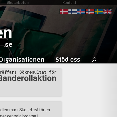
Skolarbeten
Kontakt
en
.se
Sök
Organisationen
Stöd oss
efter:
räffar) Sökresultat för
Banderollaktion
dlemmar i Skellefteå för en
mer centrala broarna i