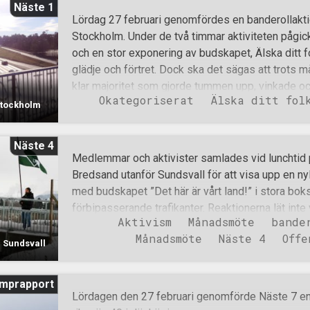
Näste 1
Lördag 27 februari genomfördes en banderollakt
Stockholm. Under de två timmar aktiviteten pågick
och en stor exponering av budskapet, Älska ditt f
glädje och förtret. Dock ska det sägas att trots m
klar majoritet som gjorde tummen upp, vinkade o
Okategoriserat
Älska ditt fol
ett och annat Hell seger och White power ropade
 Stockholm
och annan förbjuden armrörelse framfördes. Halvv
finbesök i form av statens knektar i blått.Det vis
Näste 4
brydde sig nämnvärt om varken budskap eller vilk
Medlemmar och aktivister samlades vid lunchtid
uttryckliga uppgift var att se till att gällande coro
Bredsand utanför Sundsvall för att visa upp en ny
plats, då det kunde ses som en åsiktsyttring och 
med budskapet ”Det här är vårt land!” i stora bok
vara fler än fyra.Men som laglydiga medborgare 
förbipasserande trafikanter. Reaktionerna lät inte
så efterföljdes dessa restriktioner just för att sta
Aktivism
Månadsmöte
bande
att visa sin uppskattning – eller sitt missnöje. 
Månadsmöte
Näste 4
Offe
ett långfinger som följde biltutorna. På plats med
 Sundsvall
Polisen blev uppenbarligen kallade till platsen m
och observera på avstånd, då motståndsmännen väl
mprapport
skyldiga till något brottsligt. Aktionen pågick dry
Lördagen den 27 februari genomförde Näste 7 en
packade ihop och begav sig iväg för att äta ge