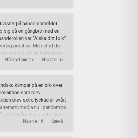
ltiga människor lämnat efter
för kampgrupp 601 Luleå!
ivister på handelsområdet
pp sig på en gångbro med en
anderollen var ”Älska ditt folk”
erlag positiva. Man stod där
rade och tog del av budskapet.
Månadsmöte
Näste 6
knektar upp och ställde onödiga
 högre befäl om de skulle
Efter en stund åkte de vidare
nas sida. Därefter åkte man till
ändska kämpar på en bro över
menskap. Kampen går vidare i
rollaktion som blev
ktion blev extra lyckad är svårt
 alternativmedia nu i pandemins
på den folkfientliga politik som
Näste 6
Umeå
ngen till den lyckade aktionen
mmar upp mot 10 mindre glada
e tiden.