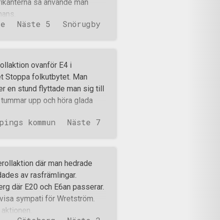
fikanterna så använde man
mans.
ge
Näste 5
Snörugby
laktion ovanför E4 i
 Stoppa folkutbytet. Man
r en stund flyttade man sig till
 tummar upp och höra glada
pings kommun
Näste 7
erollaktion där man hedrade
ades av rasfrämlingar.
berg där E20 och E6an passerar.
tt visa sympati för Wretström.
 aktionen.