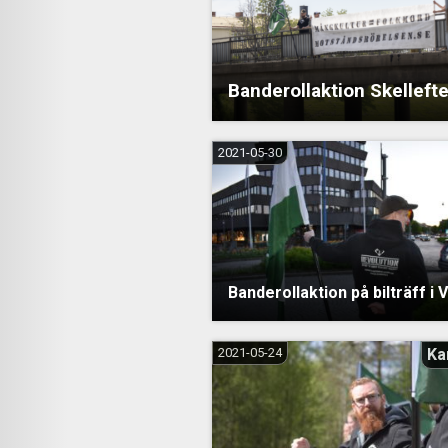
Banderollaktion Skelleft
2021-05-30
Banderollaktion på bilträff i 
2021-05-24
Ka