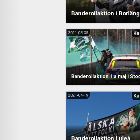
Banderollaktion i Borlän
2021-05-05
Ka
Banderollaktion 1:a maj i St
2021-04-19
Ka
Banderollaktion Luleå