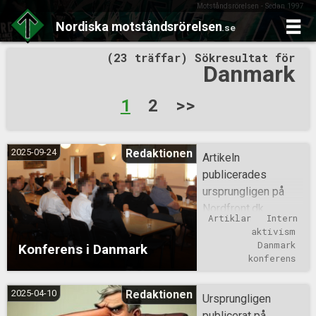
Motståndsrörelsen - Sedan 1997
Nordiska
motståndsrörelsen
.se
Skip
(23 träffar) Sökresultat för
to
Danmark
content
Sidnumrering
1
2
>>
för
inlägg
2025-09-24
Redaktionen
Artikeln
publicerades
ursprungligen på
Nordfront.dk
Artiklar
Intern 
Välkomnandet och
aktivism
det första talet
Danmark
Konferens i Danmark
Dagen började
konferens
klockan 13, då
deltagarna hälsades
2025-04-10
Redaktionen
Ursprungligen
välkomna och bjöds
publicerat på