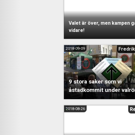
Valet är över, men kampen g
vidare!
2018-09-09
Fredrik
9 stora saker som vi
åstadkommit under valrö
2018-08-26
R