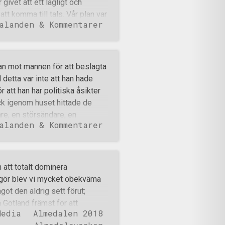
givet att ett lagligt och
löst bästa
 att komma till tals. Vår plan var
alanden & Kommentarer
rna av Stockholm för att
er förhandlingar med polisen
let en muntlig överenskommelse
m centrum och till Gustav
kan mot mannen för att beslagta
isen vägrade tillåta mig att stå
 detta var inte att han hade
 till att jag är MISSTÄNKT för
r att han har politiska åsikter
n 30 september förra året.
ck igenom huset hittade de
mit med ti
re, en störsändare, en
alanden & Kommentarer
n från tiden då det var lagligt
från ett par olika vapen och
olika vapen. Detta medförde att
elefoner beslagtogs. På en
att totalt dominera
t fåtal bland annat handlade
gör blev vi mycket obekväma
 De fann även helt offentliga
got den aldrig sett förut;
ar alla brott och efter att ha
 Gotland främst för att
d den kän
Media
Almedalen 2018
g sa i mitt första tal i