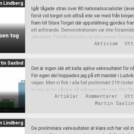
n Lindberg
användarnas egna rena gissningar och subjektiva 
Igår tågade strax över 80 nationalsocialister (äv
I vissa artiklar, om smala och mer spekulativa äm
först vid torget och alltså inte var med från börj
mindre roll och givetvis är också kvalitén bättre 
fram till Stora Torget där uppställning gjordes f
finns riktlinjer för de som vill skriva på Wikipedia
ett anförande. Demonstrationen var inte föranmäl
sen tog
Wikipedia kan man läsa följande text som handlar
allmänhet. Tillståndsgiven var den genom Sverig
Aktivism
Utt
demonstrations- och mötesfrihet. Anledningen till
formellt tillstånd, i enlighet med vad polismakten 
tidigare i år i Stockholm och under förra året i G
tin Saxlind
motståndsrörelsens ansökningar med den respekt 
Det är ingen idé att kalla själva valresultatet för
önskvärt och vad som dessutom vore förenligt me
För egen del hoppades jag på ett mandat i Ludvika
behöver inte polisens beskydd vart vi än väljer a
vägen. Men vi fick i alla fall preliminärt 219 röst
anledningen till att vi normalt sett ändå väljer at
är mer än tio gånger så många röster som Pär Öb
tillstånd är främst för att det blir enklare att k
Artiklar
Kommentarer
Utt
in på ett SD-mandat. I Ludvika tycker jag därför att
Martin Saxlin
fungera, vi måste bara arbeta vidare och ge det he
vid nästa val att komma in i kommunfullmäktige ig
inte heller med ett kommunmandat, men ett manda
n Lindberg
vore ett kvitto på att vi har gjort ett bra arbete 
De preliminära valresultaten är klara och har väl i
är diametralt motsatta de åsikter allmänheten tv