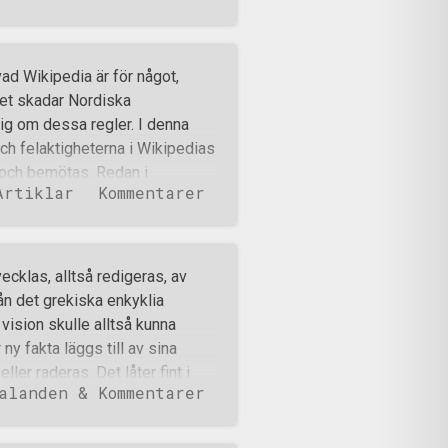
 att SMR stöddes ekonomiskt
m och paramilitär rysk
 ryska staten och som även
vad Wikipedia är för något,
kriget i östra Ukraina.
det skadar Nordiska
ramilitär organisation
ig om dessa regler. I denna
 då och då deltar
ch felaktigheterna i Wikipedias
ner i andra
 och bemötas. Redan i
Artiklar
Kommentarer
otståndsrörelsen, ja till och
let felaktigheter. Första
tåndsrörelsen, NMR är en
k, förintelseförnekande,
cklas, alltså redigeras, av
egativt laddade adjektiv i en
n det grekiska enkyklia
. Jag förklarar de ett i taget
ision skulle alltså kunna
a försök till smutskastning
y fakta läggs till av sina
örelsen är för något.
er raderas. Det låter fint i
alanden & Kommentarer
orna på domänen bygga på dåligt
den från självutnämnda
rtiklarna på sidorna hårt med