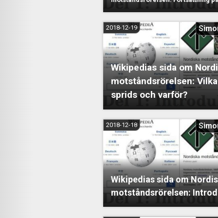
2018-12-19
Simo
Wikipedias sida om Nord
motståndsrörelsen: Vilka
sprids och varför?
2018-12-18
Simo
Wikipedias sida om Nordi
motståndsrörelsen: Introd