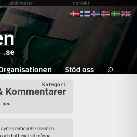
Skolarbeten
Kontakt
en
.se
Sök
Organisationen
Stöd oss
efter:
Kategori
 & Kommentarer
>>
ll synes nationelle mannen
 och haft ihjäl så många