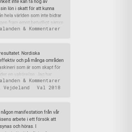
enkelt inte kan få nog av
ova att många folkförrädare i
in lön i skatt för att kunna
ara i deras lilla kommun finns
ån hela världen som inte bidrar
sr
ngen fram emot betydligt sämre
alanden & Kommentarer
et land. Ska man se till
s Rosengård, Rinkeby, Bergsjön
kar verkligen tycks avguda
nte är ni väl hycklare alla ni
lresultatet. Nordiska
en verkligen hopar sig och det
 effektiv och på många områden
ch etablissemangets
 maskineri som är som skapt för
tigt, riktigt illa, väljer mer än
der en valrörelse. Jag har
alanden & Kommentarer
hjälpa oss att bygga och
k Vejdeland
Val 2018
 på individnivå, vi är många
n förmåga – vad vi kan och
er av mer organisatorisk natur.
h göra den än mer effektiv och
 någon manifestation från vår
kla tack vare valrörelsen. Inte
lisens arbete i ett försök att
 mer sådant som gör oss unika,
synas och höras. I
dan följer 9 saker som vi