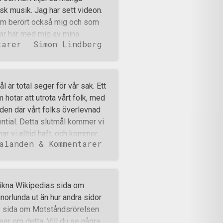
isk musik. Jag har sett videon.
som berört också mig och som
lar här med mig av mina
tarer
Simon Lindberg
manifest är det svårt att inte
en går mot sin biologiska
ombination med massinvandring
 dessutom statistiskt sett föder
är total seger för vår sak. Ett
niskor uppmärksammar denna
hotar att utrota vårt folk, med
för att därefter agera, är och
orden där vårt folks överlevnad
orna som finns. Hela vårt folks
ential. Detta slutmål kommer vi
å och age
r vi alltid haft, och kommer
alanden & Kommentarer
elmål på vägen. Dessa hålls
ning av det
der. Vi förstår dock också att
ål utåt och att detta kan
rlikna Wikipedias sida om
ka vilja hjälpa oss, då vi
orlunda ut än hur andra sidor
t det därför genom dessa delmål
dias sida om Motståndsrörelsen
edning av detta har vi valt att
 mer om detta. Vill du se några