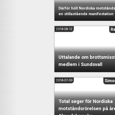
Därför höll Nordiska motstånd
en stillastående manifestation
2018-08-12
R
Uttalande om brottsmiss
medlem i Sundsvall
2018-07-09
Simo
Total seger för Nordiska
motståndsrörelsen på år