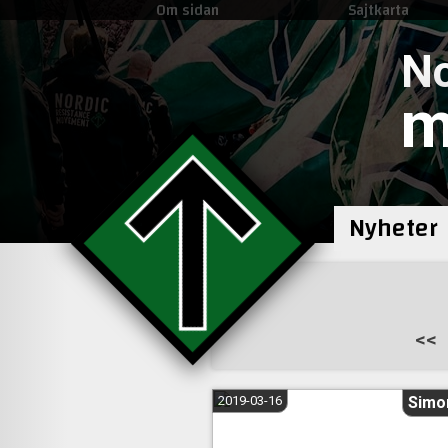
Om sidan
Sajtkarta
No
m
Nyheter
Sidnumrering
<<
för
inlägg
2019-03-16
Simo