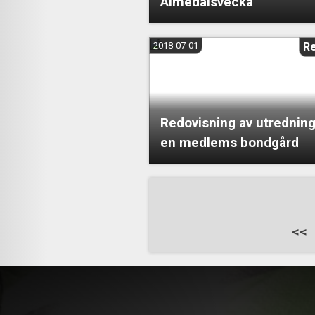
Almedalsvecka
2018-07-01
R
Redovisning av utredning
en medlems bondgård
Sidnumrering
<<
för
inlägg