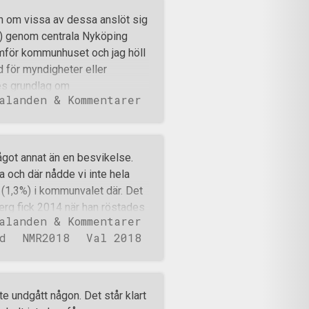
uppfattning om ämnena i fråga.
en om vissa av dessa anslöt sig
nen, spelar detta kanske
an) genom centrala Nyköping
kring vissa ämnen än andra. Det
ramför kommunhuset och jag höll
. I artikeln om Wikipedia på
d för myndigheter eller
 om att
es grundlag om
alanden & Kommentarer
 varför det inte ansökts om ett
helst önskar, var för att polisen
öteborg inte behandlat Nordiska
för våra rättigheter som vore
 något annat än en besvikelse.
d sann yttrandefrihet. Vi
 och där nådde vi inte hela
tt marschera i Norden och
er (1,3%) i kommunvalet där. Det
t göra en formell ansökan om
erg fick 2014 när han röstades
unna mobilisera medlemm
alanden & Kommentarer
 det vi gör har visat sig
d
NMR2018
Val 2018
la lite tid så kommer vi redan
en. Vår kamp står och faller
t har ett symboliskt värde och
med att normalisera åsikter som
nte undgått någon. Det står klart
ångsmatas med från skola,