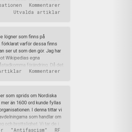
enska delen
sationen
Kommentarer
h 3. Nordiska
Utvalda artiklar
dsrörelsen, Motståndsrörelsen
ska: Pohjoismainen
bevegelsen, isländska Norræna
ialistisk organisation. I
 de lögner som finns på
som ställer upp i val. De vill
förklarat varför dessa finns
h enat Norden på
dan ser ut som den gör. Jag har
lsen är en legal och civil
 mot Wikipedias egna
l olika typer av brottslighet i
a åstadkomma förändring. Då det
Artiklar
Kommentarer
kt bild av vilka Nordiska
ber jag om din hjälp. Förutom
ske då framförallt den
 olika sociala medier och
ögner som sprids om Nordiska
 att ta fajten för sanning på
å mer än 1600 ord kunde fyllas
rar ni då inte bara i den?” är
rganisationen. I denna tittar vi
e är indelade i en strikt
e avdelningarna som handlar om
och
 och brottslighet. Vi tar de i
er
"Antifascism"
RF
et finns en sak som sticker ut,