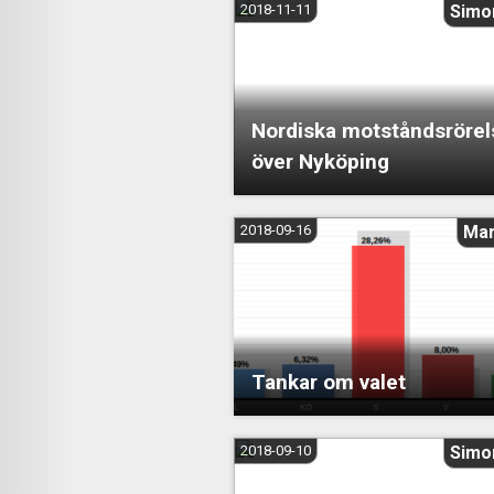
2018-11-11
Simo
Nordiska motståndsrörel
över Nyköping
2018-09-16
Mar
Tankar om valet
2018-09-10
Simo