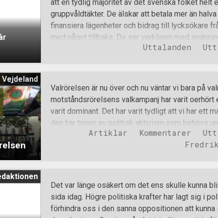
att en tydlig majoritet av det svenska folket helt 
medier och de övriga partierna. Redan nu kan jag l
gruppvåldtäkter. De älskar att betala mer än halva s
Ludvika sover dåligt om natten, medvetna om att b
finansiera lägenheter och bidrag till lycksökare fr
det över 200 personer som står bakom Motstånd
år
med något tillbaka. De ser verkligen med spänni
Uttalanden
Utt
tider och att svenskarna ska bli minoritet i sitt eg
valresultatet borde bostadspriserna i exempelvi
och Gottsunda skjuta i höjden då så många svens
 Vejdeland
mångkultur och gärna vill ha mer av den varan. För i
Valrörelsen är nu över och nu väntar vi bara på va
som röstat på sju-klövern? I ett land där problem
motståndsrörelsens valkampanj har varit oerhört
är tydligt för envar som ser bortom luftslottet o
varit dominant. Det har varit tydligt att vi har ett
välpolerade lögner, att precis allt håller på att gå rik
den här typen av politisk aktivism som behövs un
fyra femtedelar av folket att inte ens rösta
Artiklar
Kommentarer
Utt
tidigare nämnt att denna valrörelse även kommer 
Fredri
relsen
avancera organisationen. Detta gäller så klart dels
inblandade som testat gränserna för vad vår ege
orkar genomföra. Men här tänkte jag mer lista sak
edaktionen
Saker som hjälpt oss att bygga organisationen oc
Det var länge osäkert om det ens skulle kunna bli
slagkraftig. Saker som vi tvingat oss till att utvec
sida idag. Högre politiska krafter har lagt sig i po
saker som även alla andra utvecklat utan snarare
förhindra oss i den sanna oppositionen att kunna 
i allmänhet eller inom den nationella rörelsen. Ne