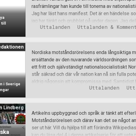
rasfrämlingar han kunde till tonerna av nationalist
Jag har läst hans manifest. Det är en händelse 
Nya
jag har tänkt och grubblat på under dagen. Jag de
till
Uttalanden
Uttalanden & Kommen
slutsatser. De två huvudmotiven han uppger i sitt 
känna sympati för. För det första att den vita ras
undergång genom allt för lågt barnafödande i k
edaktionen
av icke-vita till alla vita länder. Av icke-vita som
Nordiska motståndsrörelsens enda långsiktiga mål 
betydligt fler barn än vita. Varför inte fler män
ersättande av den nuvarande världsordningen som 
enkla slutsats och allvarligt upprörs av vetskapen 
ett fritt och självständigt nationalsocialistiskt N
förblir en av de viktigaste och mest aktuella fråg
står säkrad och där vår nation kan nå sin fulla pot
existens hänger nämligen på att folk börjar först
aldrig någonsin att kompromissa med. Samtidigt ha
n i Sverige
Uttalanden
Utt
givetvis också i fortsättningen att ha, flertalet d
ingar
dock för det mesta internt, framförallt med anled
manövreringsövertag detta ger gentemot våra fien
n Lindberg
det finns fördelar med att kommunicera vissa delm
Artikelns uppbyggnad och språk är tänkt att efte
behövas för att sympatisörer i högre utsträckning s
Motståndsrörelsen och därav kan det se något ann
förstår att slutmålet kan kännas avlägset och at
ser ut här. Vill du hjälpa till att förändra Wikipe
iska
blir tydligare vart vi är på väg någonstans. Med anl
kan du läsa del 4 i denna artikelserie för att veta