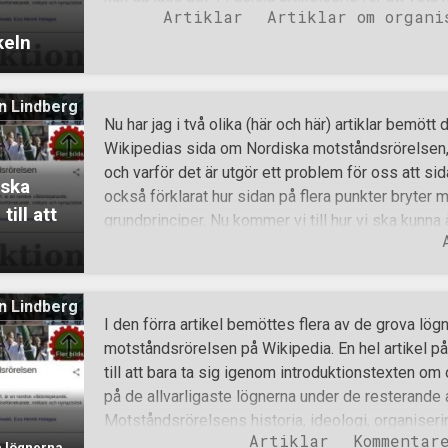
presentera åtta stycken konkreta mål för den sv
Artiklar
Artiklar om organi
av de lögner som korrigerats kan du läsa del 2 oc
keln
motståndsrörelsens stödfana. Nordiska motstån
(danska: Den Nordiske Modstandsbevægelse; fin
vastarintaliike; norska: Den nordiske motstands
n Lindberg
mótstöðuhreyfingin), är en pan-nordisk nationalsoc
Nu har jag i två olika (här och här) artiklar bemött
Sverige är det också ett registrerat politiskt parti 
Wikipedias sida om Nordiska motståndsrörelsen, 
skapa ett fritt, självständigt, etnisk homogent oc
och varför det är utgör ett problem för oss att si
iska
nationalsocialistisk grund. Nordiska motståndsröre
också förklarat hur sidan på flera punkter bryter
ill att
organisation som flera gånger felaktigt kopplats til
grundprinciper. Nu kommer vi till hur vi ska kunn
medvetn
givetvis är önskvärt att fler personer får en korre
motståndsrörelsen är och vad vi faktiskt står för 
det vanliga, att sprida denna artikelserie, och kan
n Lindberg
avslutande femte delen som kommer imorgon, via
I den förra artikel bemöttes flera av de grova l
forum önskar jag din hjälp på ett annat sätt; genom
motståndsrörelsen på Wikipedia. En hel artikel p
Wikipedia! Alla kan redigera Wikipedia. ”Varför änd
till att bara ta sig igenom introduktionstexten om o
en tämligen logisk följdfråga. Wikipedias användar
på de allvarligaste lögnerna under de resterand
hierarki beroende på hur mycket du använt sidan 
Motståndsrörelsens historia, ideologi, organisering
Artiklar
Kommentar
den ordningen och börjar därför med historik där d
å lögnerna