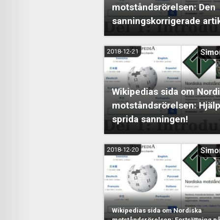
motståndsrörelsen: Den
sanningskorrigerade arti
2018-12-21
Simo
Wikipedias sida om Nord
motståndsrörelsen: Hjälp t
sprida sanningen!
2018-12-20
Simo
Wikipedias sida om Nordiska
motståndsrörelsen: Fortsättning p