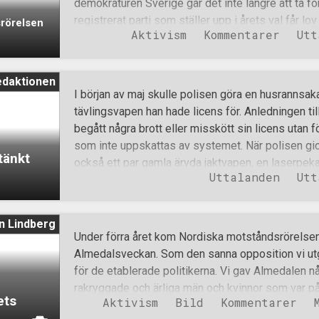
demokraturen Sverige går det inte längre att ta för 
åstadkommit under valrörelsen: 1. Rörelsens tvek
registrerat parti som ställer upp i årets val får lov
srörelsen
Aktivism
Kommentarer
Utt
att hålla en demonstration genom de centrala dela
avsluta på Mynttorget utanför riksdagshuset. Eft
där vi inte på något vis var omöjliga slöts istäl
edaktionen
om att vi skulle gå härifrån Kungsholmstorg, geno
I början av maj skulle polisen göra en husrannsa
Adolfs torg. Det fanns dock ett aber redan nu. Pol
tävlingsvapen han hade licens för. Anledningen till
som ansvarig på tillståndsansökan men hänvisning
begått några brott eller misskött sin licens utan fö
åsiktsbrott efter vår demonstration i Göteborg de
som inte uppskattas av systemet. När polisen gi
tänkt
Detta tilltag är något helt nytt som de aldrig kom
också ett par gamla ärvda jaktvapen, en laserpeka
Uttalanden
Utt
agentväska för en pistol, en del gammal ammunitio
att köpa detta utan licens, en väktarbatong, delar 
papper med vad åklagaren menar är ritningar för 
n Lindberg
mannen omhändertogs och att hans datorer och t
Under förra året kom Nordiska motståndsrörelsen 
dator hittade polisen hundratals e-böcker varav et
Almedalsveckan. Som den sanna opposition vi ut
om hur man tillverkar ammunition och olika vapen.
för de etablerade politikerna. Vi gav Almedalen nå
adressuppgifter till två journalister. Mannen förnek
rakryggade och ärliga män och kvinnor som var på
ets
läst förundersökningsprotokollet kombinerat me
Aktivism
Bild
Kommentarer
diskutera politik, inte för att pimpla rosévin. Som ja