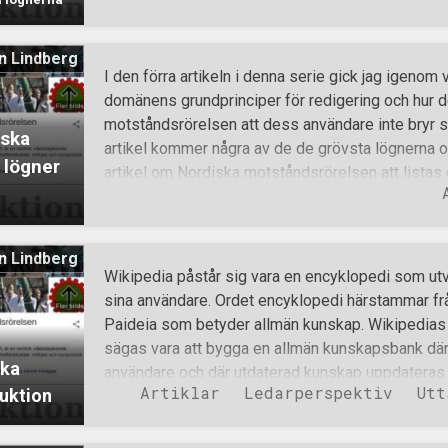
nämligen detta: Hösten 2015 uppmärksammades
av Ryska imperiska rörelsen (RID), en högerextre
n Lindberg
organisation som står i opposition mot Putin och
I den förra artikeln i denna serie gick jag igenom 
skickar frivilliga soldater till den proryska sidan i 
domänens grundprinciper för redigering och hur 
Ekonomiskt stöd från Ryssland och det från en pa
motståndsrörelsen att dess användare inte bryr s
iska
dessutom. Oy vey! Vad kan detta röra sig om? Jo,
artikel kommer några av de de grövsta lögnerna o
 lögner
representanter från nationellt sinnade organisatio
artikel om Nordiska motståndsrörelsen att listas
inledningsdelen av Wikipedias sida om Nordiska m
med i artikelns allra första mening, hittar vi flerta
meningen lyder nämligen så här: ”Nordiska mots
n Lindberg
nordisk våldsbejakande, högerextrem, antisemitis
Wikipedia påstår sig vara en encyklopedi som utve
militant och nynazistisk organisation.” Så många n
sina användare. Ordet encyklopedi härstammar frå
och samma mening torde utgöra någon slags rekord
Paideia som betyder allmän kunskap. Wikipedias v
och varför de alla utgör lögner och/eller medvetn
sägas vara att bygga en allmän kunskapsbank där n
snarare än att egentligen beskriva vad Motståndsr
ska
användare och där utdaterad kunskap uppdateras ell
Artiklar
Ledarperspektiv
Utt
uktion
teorin, men i praktiken visar sig flertalet av sid
underbyggda artiklar från massmedia och uttalan
experter inom olika områden. Dessutom kryddas a