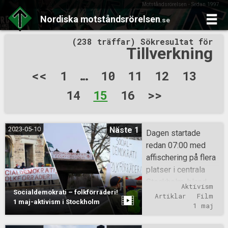
Motståndsrörelsen - Sedan 1997
Nordiska
motståndsrörelsen
.se
Skip
(238 träffar) Sökresultat för
to
Tillverkning
content
Sidnumrering
<<
1
…
10
11
12
13
för
14
15
16
>>
inlägg
2023-05-10
Näste 1
Dagen startade
redan 07:00 med
affischering på flera
platser i centrala
Stockholm, bland
Aktivism
Socialdemokrati – folkförräderi!
annat i Humlegården
Artiklar
Film
1 maj-aktivism i Stockholm
där
1 maj
Socialdemokraterna