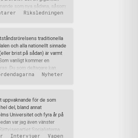
ushållsmaskiner har inte köpts
kommande som nya sådana, såsom
ntarer
Riksledningen
i. Det var musik, fest och
r än 50 barn som hade hoppborg,
öjdpunkt är det kanske för att
 Mina barn älskade förra årets
ståndsrörelsens traditionella
r som de har kontakt med än
rdalen och alla nationellt sinnade
lir kamrater. Lyckat med andra
eller brist på sådan) är varmt
at på många år och flera av dem
 Som vanligt kommer en
ras. Du som deltagare kan
ordendagarna
Nyheter
ln eller finnas på plats i
knad, tal och trubadurkväll,
tillställning i
tt glömma! Tal under
ditt uppvaknande för de som
 via e-post till
 hel del, bland annat
augusti. Inträdet är 300 kr för
holms Universitet och fyra år på
 för hela dagen. Möjlighet till
Sedan var jag även vänster
ngen Årets Nordman ska detta
 Rättvisepartiet Socialisterna
r
Intervjuer
Vapen
i Haninge kommunfullmäktige.