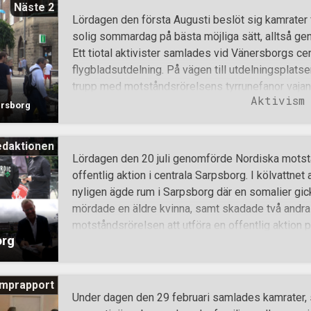
Näste 2
Simon Lindberg. Lindberg talade om en av de vik
Lördagen den första Augusti beslöt sig kamrater f
lyckligt och segerrikt folk som tyvärr det nordis
solig sommardag på bästa möjliga sätt, alltså ge
som Motståndsrörelsen en dag åter ska väcka in
Ett tiotal aktivister samlades vid Vänersborgs cent
stolthet. Simon Lindberg talar om vikten av att kä
flygbladsutdelning. På vägen till utdelningsplats
ur talet: Med ett helt folk som är stolta över sig sj
trupp med motståndsrörelsens tyrrunefanor vajand
Aktivism
bestämde man sig för att påbörja flygbladsutdel
ersborg
Under solens brännande hetta och folkvimlet hö
diskussioner med intresserade invånare, som defi
edaktionen
nationalsocialismen. En av torghandlarna som mo
Lördagen den 20 juli genomförde Nordiska motst
otroligt glad att få se motståndsrörelsen i Väner
offentlig aktion i centrala Sarpsborg. I kölvattne
donerade 500 kr till motståndsrörelsen. Individen u
nyligen ägde rum i Sarpsborg där en somalier gi
hopp för Vänersborg, nu när motståndsrörelsen var
mördade en äldre kvinna, samt skadade två andra 
flygbladsutdelningen uppstår ett tumult då en av ak
motståndsrörelsen att utföra en offentlig aktion p
org
Aktivister och medlemmar från Rede 1 delade ut 
samtidigt som de förde diskussioner med folk på g
negativa miner var responsen som helhet positiv. E
mprapport
ungefär 45 minuter dök plötsligt polisen upp. De så
Under dagen den 29 februari samlades kamrater
lugnt till och satte sig därför i bilen igen. Efter o