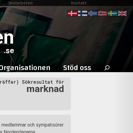
Skolarbeten
Kontakt
en
.se
Sök
Organisationen
Stöd oss
efter:
räffar) Sökresultat för
marknad
es medlemmar och sympatisörer
ts Nordendagarna.