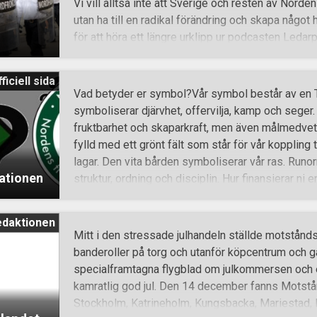
Vi vill alltså inte att Sverige och resten av Norden
genomförts under året; närmare 2 500 styck
utan ha till en radikal förändring och skapa något h
för att höra ett längre urklipp ur podcasten Ledar
utförligare vad vi menar med att vi är revolutionär
bekänner oss helhjärtat till den ideologin och inte
ficiell sida
annat. Vi ser på nationalsocialismen som en kom
Vad betyder er symbol?Vår symbol består av en T
lösa människans alla problem och täcka alla des
symboliserar djärvhet, offervilja, kamp och seger
materiella. Nationalsocialism handlar också om f
fruktbarhet och skaparkraft, men även målmedve
genetik ger dig djupare gemenskapsband än några
fylld med ett grönt fält som står för vår koppling 
Kamporganisation innebär att vi inte enbart
lagar. Den vita bården symboliserar vår ras. Runo
ationen
struktur, ordning och disciplin. Hur finansierar ni 
ideell organisation och får alltså inga bidrag från 
finansieras vi till 100% av medlemsavgifter och 
edaktionen
kriminell organisation?Nej, vi är en civil och lega
Mitt i den stressade julhandeln ställde motstån
så militanta ut?Det ligger väl i betraktarens ögo
banderoller på torg och utanför köpcentrum och gal
strävar efter att utgöra den starka kraft som folket
specialframtagna flygblad om julkommersen och 
raseras. Sköldar och annan skyddsutrustning har vi
kamratlig god jul. Den 14 december fanns Motstån
så våldsamma?Vi är inga pacifister
Stockholm, Katrineholm, Kungsbacka, Mariestad, Lu