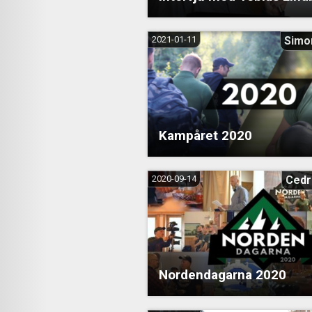
2021-01-11
Simo
Kampåret 2020
2020-09-14
Cedr
Nordendagarna 2020