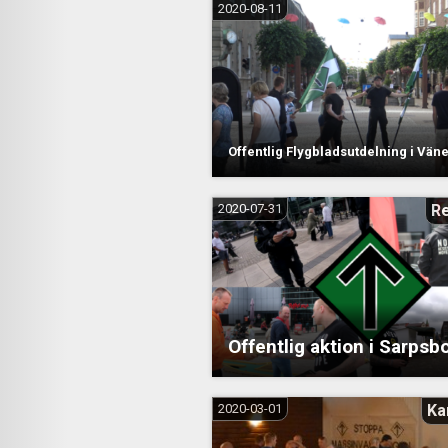
2020-08-11
Offentlig Flygbladsutdelning i Vän
2020-07-31
R
Offentlig aktion i Sarpsb
2020-03-01
Ka