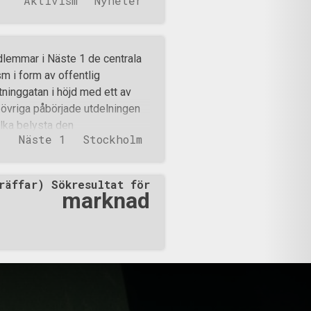
Aktivism
Nyheter
så offentliga aktioner i
elfoss. Offentlig aktion i Luleå
er befann sig vid ett av
 för att senare ta sig till
lemmar i Näste 1 de centrala
get: Därpå gick deltagarna
m i form av offentlig
ommunister hade samlats för att
tninggatan i höjd med ett av
årdsuppropet. När
övriga påbörjade utdelningen
 upp i deras uttjatade ramsor
ilka belysta den
Näste 1
Stockholm
am vikten av att istället ägna
inte länge innan dagens första
lera stockholmare visade sin
räffar) Sökresultat för
lutit på en tid, bröt skaran av
marknad
börja en gående
topp för dagen var den
 procedur som på
vidare till Mynttorget, där en