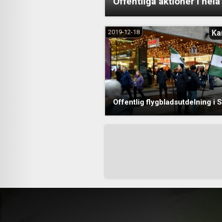
Offentliga aktioner i hela
2019-12-18
Ka
Offentlig flygbladsutdelning i
Sidnumrering
för
inlägg