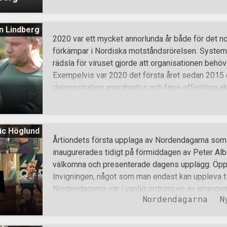
Under samma tid hade vi själva små barn, vilket me
dålig vänsterns politik är för familjer och barn.Vi
n Lindberg
flyttade från Stockholmsområdet. Jag blev under n
2020 var ett mycket annorlunda år både för det n
av mig innan först sådana som Alex Jones och 
förkämpar i Nordiska motståndsrörelsen. Systeme
flyktingvåg fick mig att först bli allt mer kritisk t
rädsla för viruset gjorde att organisationen beh
när jag upptäckte Nordiska motståndsrörelsen så b
Exempelvis var 2020 det första året sedan 2015 
Sammanfattningsvis kan man väl säga att vägen til
demonstration anordnades och färre offentliga akt
genomförts än i vanliga fall. Istället har mer foku
kampen som exempelvis vildmarksaktiviteter, ka
skrivbordsnazism. Missta mig inte, det har demon
ic Höglund
fortfarande genomförts offentliga aktioner. Antin
Årtiondets första upplaga av Nordendagarna som N
ståendes med banderoll och fanor över broar, ung
inaugurerades tidigt på förmiddagen av Peter Al
året. Detta är inte på något vis en dålig siffra, me
välkomna och presenterade dagens upplägg. Öpp
senaste åren innan. Under 2020 har det totalt ski
Invigningen, något som man endast kan uppleva ti
Medräknat de större aktioner som rapporterats om
Nordendagarna var i vanlig ordning en av arrange
Nordendagarna
N
Funktionärerna stod stolta, liksom tidigare år up
specialtryckta Nordendagarna t-shirts samtidigt
upp i bakgrunden. Först ut som talare var Nordis