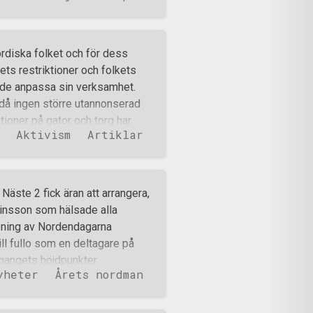
d tiden fick mig att inse hur
 köpte senare en gård och
ågra år allt mer libertariansk
ordiska folket och för dess
sedan sådant som 2015 års
ts restriktioner och folkets
ill massinvandring och slutligen
övde anpassa sin verksamhet.
lev jag nationell.
då ingen större utannonserad
l där jag befinne
ioner på gator och torg har
Aktivism
Artiklar
s lagts på andra viktiga delar av
mpsportsträning och så kallad
strerats och det har
gen flygbladsutdelningar eller
äste 2 fick äran att arrangera,
efär 1,5 gång i veckan under
binsson som hälsade alla
n färre än vad det varit de
ning av Nordendagarna
ckats in 1439* kamprapporter.
ll fullo som en deltagare på
 som artiklar ist
mangets höjdpunkter.
yheter
Årets nordman
pställda framför scenen iklädda
 som högtidlig musik spelades
ka motståndsrörelsens ledare