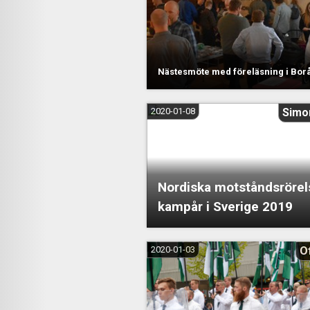
Nästesmöte med föreläsning i Bo
2020-01-08
Simo
Nordiska motståndsröre
kampår i Sverige 2019
2020-01-03
Of