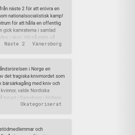
tigaste egenskaperna hos ett
rån näste 2 för att erövra en
ka folken idag berövats på, men
nom nationalsocialistisk kamp!
om varenda nordbo, nämligen
rum för att hålla en offentlig
nna stolthet för vem man är. Del
en gick kamraterna i samlad
älva.
es i skyn. Väl på plats så
Näste 2
Vänersborg
ningen bredvid en marknad.
lls många fruktsamma
nitivt fick upp ögonen för
tståndsmännen stötte på var
åndsrörelsen i Norge en
sborg, där denna individ även
t av det tragiska knivmordet som
ttryckte att ‘’Det ännu finns
ck bärsärkagång med kniv och
 här’’. Mitt bland den lugna
kvinnor, valde Nordiska
tivisterna till
å torget i Sarpsborg i lördags.
Okategoriserat
en stor mängd flygblad
atan. Bortsett från ett par
fter att aktionen pågått i
g att allt gick fredligt och
, stödmedlemmar och
mkring 2 timmar, när aktionen