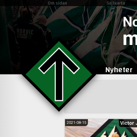
Om sidan
Sajtkarta
No
m
Nyheter
Sidnumrering
för
inlägg
2021-08-15
Victor