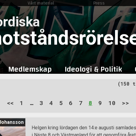
Vårt material
Press
Skip
to
rdiska
content
otståndsrörels
Medlemskap
Ideologi & Politik
(150 t
<<
1
…
3
4
5
6
7
8
9
10
>>
 Johansson
Helgen kring lördagen den 14:e augusti samlad
i Näste 8 och Västmanland för att genomföra åre