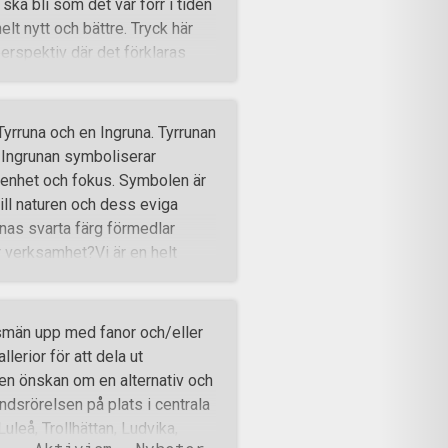
 ska bli som det var förr i tiden
elt nytt och bättre. Tryck här
perspektiv där det förklaras
a. Nationalsocialistisk då vi
 vill etiketteras som något
plett världsåskådning som kan
yrruna och en Ingruna. Tyrrunan
s behov, såväl andliga som
. Ingrunan symboliserar
olkgemenskap och att din
tenhet och fokus. Symbolen är
 sociala faktorer.
till naturen och dess eviga
rnas svarta färg förmedlar
er verksamhet?Vi är en helt
stat eller kommun. Istället
bidrag. Är Motståndsrörelsen en
l motståndsrörelse. Varför ser ni
dsmän upp med fanor och/eller
n. Vi är kamporganisation som
lerior för att dela ut
 kan ty sig till när samhället
en önskan om en alternativ och
 i defensivt syfte. Varför är ni
dsrörelsen på plats i centrala
leå, Trollhättan, Ludvika,