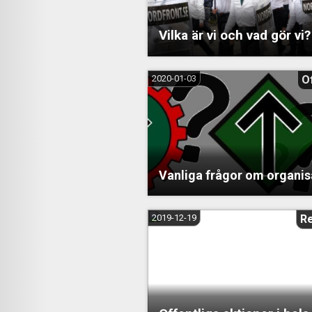
Vilka är vi och vad gör vi?
2020-01-03
Of
Vanliga frågor om organis
2019-12-19
R