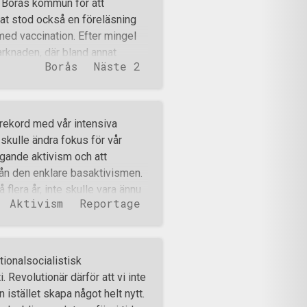
 Borås kommun för att
en (Alliansen) upp för att
t stod också en föreläsning
nat en liten marknad i staden i
med vaccination. Efter mingel
ge
arknaden, där bland annat
Borås
Näste 2
 vad det dags för själva
det underhållning även för de
 också en fiskedamm med godis
 och dess falska fasad där
srekord med vår intensiva
ia som helt, eller delvis,
 skulle ändra fokus för vår
er och dess påverkan på
ggande aktivism och att
ningen utav miljögiftet DDT
från den enklare basaktivismen.
unch, drack kaffe och fikade.
 flera år, inte skulle vara ännu
Aktivism
Reportage
edan på förhand givet. Jag lovade
 höras mest av alla politiska
urser”. Det löftet menar jag ändå
kickats in 2 127 kamprapporter.
ionalsocialistisk
et rapporterats om i längre
. Revolutionär därför att vi inte
nat att vissa rapporter
n istället skapa något helt nytt.
för antalet aktiviteter som