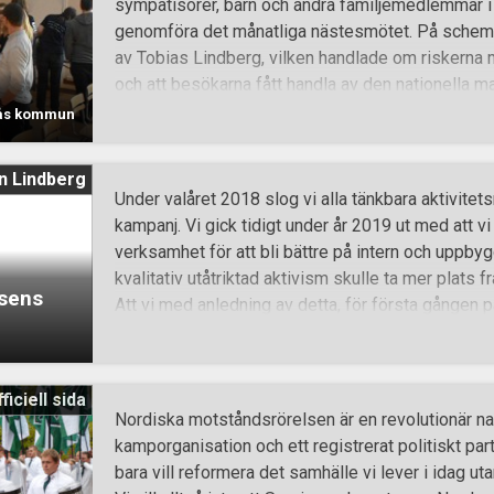
sympatisörer, barn och andra familjemedlemmar i
skulle avslutas, dök Hans Jørgen Lysglimt Johans
genomföra det månatliga nästesmötet. På schema
hälsa på aktionsdeltagarna efter att själv ha anord
av Tobias Lindberg, vilken handlade om riskerna 
solidaritet med den mördade kvinnan. Ursprungli
och att besökarna fått handla av den nationella m
kampboden och Midgård fanns representerade, så
rås kommun
föreläsningen. Samtidigt i rummet bredvid fanns 
minsta, barnen fick leka och rita, och man hade
n Lindberg
till dem. Lindberg gick igenom vaccinets historia
Under valåret 2018 slog vi alla tänkbara aktivitet
läkare med både pengar och prestige skrivit histor
kampanj. Vi gick tidigt under år 2019 ut med att vi
saknat vetenskapliga bevis gällande vaccination
verksamhet för att bli bättre på intern och uppby
människan. Lindberg visade samband med använd
kvalitativ utåtriktad aktivism skulle ta mer plats 
lsens
och exempelvis polio. Under en paus åt man god l
Att vi med anledning av detta, för första gången på
Fortsättningen av föreläsningen flöt p
mer kvantitativt aktiva än året innan, var alltså r
dock ”att vi även under detta år kommer synas och
organisationer i världen i förhållande till våra res
ficiell sida
att vi tveklöst levt upp till! Under 2019 har det s
Nordiska motståndsrörelsen är en revolutionär nat
Tillsammans med de många större aktioner som d
kamporganisation och ett registrerat politiskt parti
artiklar istället för som kamprapporter och medräk
bara vill reformera det samhälle vi lever i idag uta
innehåller flera aktiviteter, blir den totala siffran 