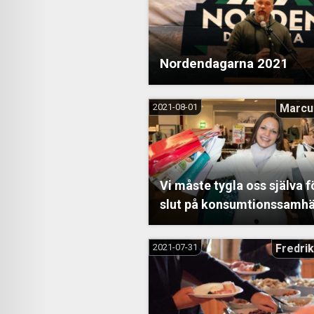
Nordendagarna 2021
2021-08-01
Marcu
Vi måste tygla oss själva fö
slut på konsumtionssamhä
2021-07-31
Fredrik