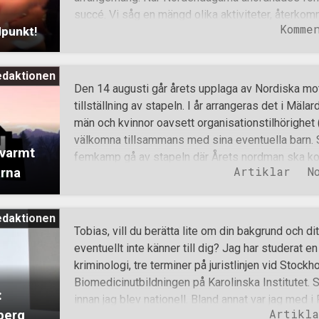
av att köpa föremålen att köpa dem. Hur många h
succé. Vi såg en mängd olika aktiviteter, åter
in för att i princip aldrig
Komme
dpunkt!
Årets Nordman, marknad och namngivningsceremon
väldigt god mat. Över 200 personer på plats, fle
knattedisco och allt det där. När jag säger årets h
edaktionen
jag är jävig, partisk för att jag själv är familjefar.
Den 14 augusti går årets upplaga av Nordiska mot
tappning av Nordendagarna och fick nya kompisa
tillställning av stapeln. I år arrangeras det i Mäla
idag. Kompisar som i framtiden förhoppningsvis b
män och kvinnor oavsett organisationstilhörighet (
ord. Jag träffade själv på folk som jag inte träff
välkomna tillsammans med sina eventuella barn.
 varmt
uttryckte att Nordendagarna visar a
femkamp gå av stapeln där Årets nordman ska ko
Artiklar
N
arna
antingen själv delta för att försöka kamma hem tite
publiken för att heja på. Det kommer också bli mar
samt givetvis aktiviteter för alla barn. Vi utlovar en 
edaktionen
folkgemenskapens tecken som du sent kommer a
Tobias, vill du berätta lite om din bakgrund och 
Nordendagarna 2020. Anmälan är bindande och sker
eventuellt inte känner till dig? Jag har studerat en
nordendagarna@nordicresistance.org senast den 7 
kriminologi, tre terminer på juristlinjen vid Stock
vuxna och gratis för alla barn och då ingår måltider
Biomedicinutbildningen på Karolinska Institutet. 
:
övernattning i tält finns. Önskar du delta i tävli
innan jag blev nationell. Bland annat var jag med i
Artikla
berg
under några år och satt då också som ersättare 