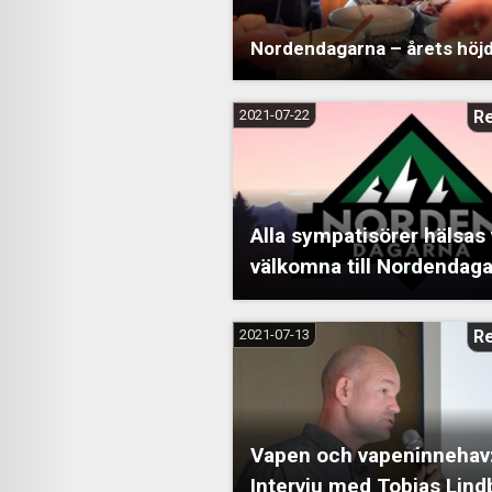
Nordendagarna – årets höj
2021-07-22
R
Alla sympatisörer hälsas
välkomna till Nordendag
2021-07-13
R
Vapen och vapeninnehav
Intervju med Tobias Lind