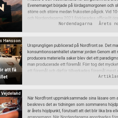
Evenemanget började på lördagsmorgonen och ska
större och större medan frukosten pågick. Vid 10
och Nordendagarna 2021 förklarades officiellt öp
Nordendagarna
Årets n
efter öppnandet var att gå ut och tävla i femkampe
som sedan tävlade mot varandra i olika grenar. D
lagbrottning. Två lag åt gången radades upp mot va
s Hansson
motståndare att brottas med. När en person hade 
Ursprungligen publicerad på Nordfront.se. Det mat
hjälpa sina lagkamrater tills alla i motståndarlag
konsumtionssamhället utarmar jorden Genom att m
Lagtävlingarna fortsatte sedan. Man tävlade i rug
producera materiella saker blev det ett paradigmsk
kamrat på ryggen och nordisk knivduell. När dessa
man producerade ett föremål. Förr tog det mycket m
vinnande laget tävla inbördes mot varandra i de i
r att få
ett föremål och därför tillverkades föremål mest 
Artikla
llet
massproduktionens tidsålder förändrades detta s
överproducera föremål och därmed mätta markn
ekonomisk modell där kapitalismen massproduce
 Vejdeland
överkonsumtion med permanent skuldsättning som f
När Nordfront uppmärksammade sina läsare om a
varje nation har idag en massiv statsskuld, men 
beskrevs det av tidningen som sommarens höjdpunk
till? Hur skulle man då lösa det här problemet? E
är årets höjdpunkt, förutsatt att det blir lika bra el
man genom reklam började få människor som egen
arrangemang. När Nordendagarna anordnades förra