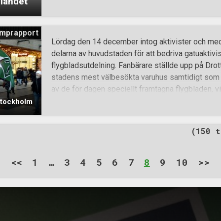
 landet
Växjö och Höör. Under dagen genomfördes det ock
norska Sarpsborg och Steinkjer, samt på Island i S
Från Stockholms-rapporten kan vi läsa att aktivist
mprapport
stadens mest välbesökta varuhus på Drottninggatan,
Lördag den 14 december intog aktivister och med
julmarknaden i Gamla stan och avsluta på Mynttor
delarna av huvudstaden för att bedriva gatuaktivis
vidare till Mynttorget, där en skara bedrövliga k
flygbladsutdelning. Fanbärare ställde upp på Drot
profitera på den politiskt obundna rörelsen Sjukv
stadens mest välbesökta varuhus samtidigt som 
nationalsocialisterna passerade dessa stämde de
av de för dagen speciellt framtagna flygbladen, v
om att en
masskonsumtion som bedrivs i jultider och lyfte fr
 Stockholm
tiden åt att umgås med nära och kära. Det dröjde 
kontantdonation gavs till en av aktivisterna och f
(150 t
uppskattning med lyckoönskningar. När aktiviteten f
motståndsmän upp för att med fanorna i topp på
flygbladsutdelning längs Drottninggatan. Nästa s
<<
1
…
3
4
5
6
7
8
9
10
>>
pågående julmarknaden i Gamla stan, där samma
Drottninggatan upprepades. Därpå gick deltagarna 
skara bedrövliga kommunister hade s