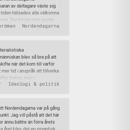
ran av deltagare växte sig
-tiden hälsades alla välkomna
pnat. Det första man gjorde
ordman
Nordendagarna
n. Deltagarna delades in i lag
et första tävlingsmomentet var
randra så att alla fick varsin
strypts ut kunde vinnaren
erialistiska
et hade besegrats.
änniskan blev så bra på att
by, släggkastning, stafett med
ifte när det kom till varför
 var avklarade fick det
er tid i anspråk att tillverka
ndividuella grenarna som först
efter behov, men i
r
Ideologi & politik
ynsätt. Fabrikerna kunde
aden. Därmed skapades en
rar föremål som för
öljd på hela folket. I princip
tt Nordendagarna var på gång
vem är vi skyldiga dessa pengar
t. Jag vill påstå att det här
n av sakerna man gjorde var att
ler ännu bättre än förra årets
tligen inte hade något behov
 året blev det en gigantisk