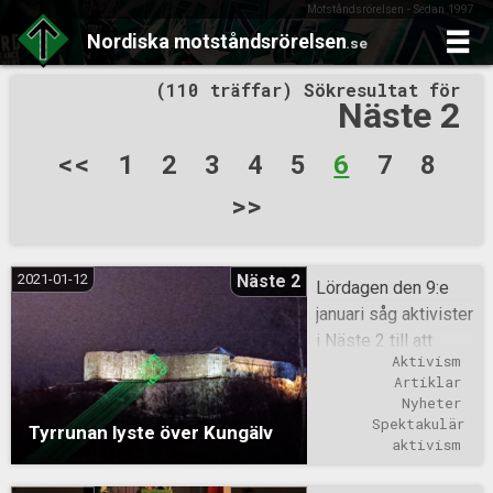
Motståndsrörelsen - Sedan 1997
Nordiska
motståndsrörelsen
.se
Skip
(110 träffar) Sökresultat för
to
Näste 2
content
Sidnumrering
<<
1
2
3
4
5
6
7
8
för
>>
inlägg
2021-01-12
Näste 2
Lördagen den 9:e
januari såg aktivister
i Näste 2 till att
Aktivism
Tyrrunan prydde
Artiklar
Bohus fästning i
Nyheter
Kungälv. Detta
Spektakulär 
Tyrrunan lyste över Kungälv
genom att nästet för
aktivism
första gången