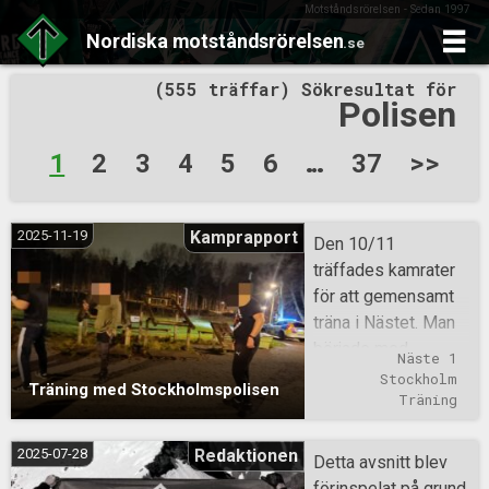
Motståndsrörelsen - Sedan 1997
Nordiska
motståndsrörelsen
.se
Skip
(555 träffar) Sökresultat för
to
Polisen
content
Sidnumrering
1
2
3
4
5
6
…
37
>>
för
inlägg
2025-11-19
Kamprapport
Den 10/11
träffades kamrater
för att gemensamt
träna i Nästet. Man
började med
Näste 1
armhävningar men
Stockholm
Träning med Stockholmspolisen
blev lätt störda av
Träning
att regimens
hantlangare reagerat
2025-07-28
Redaktionen
Detta avsnitt blev
på vita individer i
förinspelat på grund