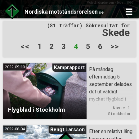
Motståndsrörelsen - Sedan 1997
Nordiska
motståndsrörelsen
.se
Skip
(81 träffar) Sökresultat för
to
Skede
content
Sidnumrering
<<
1
2
3
4
5
6
>>
för
inlägg
2022-09-10
Kamprapport
På måndag
eftermiddag 5
september delades
det ut väldigt
mycket flygblad i
områdena
Näste 1
Flygblad i Stockholm
Enskededalen och
Stockholm
Pungpinan i
Stockholm.
2022-08-04
Bengt Larsson
Efter en relativt lång
hemresa natten