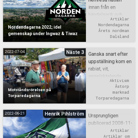
innan från en
händelserik och
Artiklar
gemytlig
Nordendagarna
Nordendagarna 2022; idel
semestervecka i
Årets nordman
gemenskap under Ingwaz & Tiwaz
Skåneland ska jag
Dalsland
inte sticka under
stolen med att jag
2022-07-04
Näste 3
Ganska snart efter
var något
uppställning kom en
omtöcknad när vi väl
rabiat, vit,
anlände till
engelsktalande
Aktivism
bygdegården där
kvinna och gapade
Åstorp
årets
Motståndsrörelsen på
om att man inte fick
marknad
Nordendagarna
Torparedagarna
stå där och dela
Torparedagarna
skulle äga rum.
flygblad. Väktare
Dock skulle ny
och polisen skulle
2022-06-21
Henrik Pihlström
Ursprungligen
energi likt ett skänk
hon ringa, samtidigt
publicerad 2008-11-
från ovan tillkomma
som hon började
12. När en ny
Artiklar
så fort jag klev ur
skrika ut ”Fascists!”
Artiklar om 
organisation eller