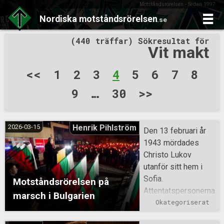
Motståndsrörelsen - Sedan 1997
Nordiska
motståndsrörelsen
.se
Skip
(440 träffar) Sökresultat för
to
Vit makt
content
Sidnumrering
<<
1
2
3
4
5
6
7
8
för
9
…
30
>>
inlägg
2026-03-15
Henrik Pihlström
Den 13 februari år
1943 mördades
Christo Lukov
utanför sitt hem i
Sofia.
Motståndsrörelsen på
Attentatspersonerna
marsch i Bulgarien
var kommunister.
Okategoriserat
Minnet av Lukov