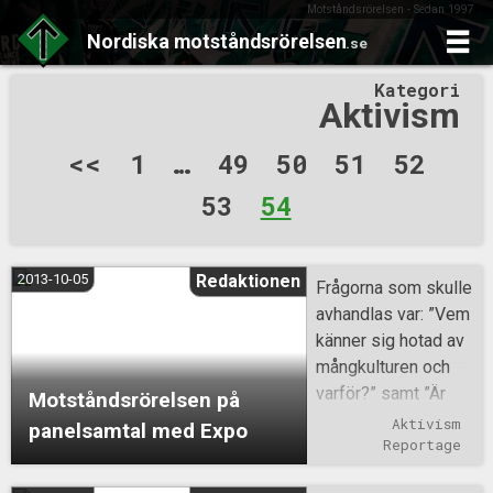
Motståndsrörelsen - Sedan 1997
Nordiska
motståndsrörelsen
.se
Skip
Kategori
to
Aktivism
content
Sidnumrering
<<
1
…
49
50
51
52
för
53
54
inlägg
2013-10-05
Redaktionen
Frågorna som skulle
avhandlas var: ”Vem
känner sig hotad av
mångkulturen och
varför?” samt ”Är
Motståndsrörelsen på
problemet unga arga
Aktivism
panelsamtal med Expo
män eller en
Reportage
rasistisk