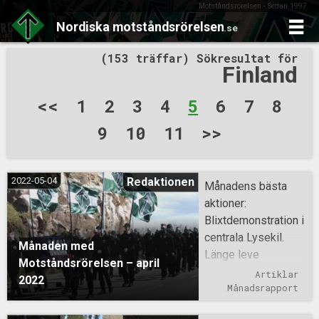
Motståndsrörelsen - Sedan 1997
Nordiska
motståndsrörelsen
.se
Skip
(153 träffar) Sökresultat för
to
Finland
content
Sidnumrering
<<
1
2
3
4
5
6
7
8
för
9
10
11
>>
inlägg
2022-05-04
Redaktionen
Månadens bästa
aktioner:
Blixtdemonstration i
centrala Lysekil.
Månaden med
Länge leve
Motståndsrörelsen – april
Nordiska
Artiklar
2022
motståndsrörelsen
Månadsrapport
– 25 år av